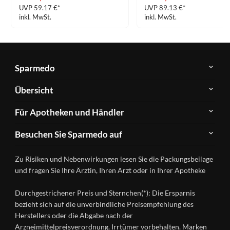
UVP 59.17 €*
UVP 89.13 €*
inkl. MwSt.
inkl. MwSt.
Sparmedo
Über
Übersicht
Sparmedo
Newsletter
Anwendungsgebiete
Für Apotheken und Händler
FAQ
Herstellerverzeichnis
Teilnahme
Kontakt
Produkte
Besuchen Sie Sparmedo auf
&
A-
Impressum
Registrierung
Z
Facebook
Datenschutz
Zu Risiken und Nebenwirkungen lesen Sie die Packungsbeilage
Händlerlogin
Ratgeber
Instagram
Nutzungsbedingungen
und fragen Sie Ihre Ärztin, Ihren Arzt oder in Ihrer Apotheke
Wirkstoffe
Presse
Versandapotheken
Durchgestrichener Preis und Sternchen(*): Die Ersparnis
Gesundheitsmagazin
bezieht sich auf die unverbindliche Preisempfehlung des
Herstellers oder die Abgabe nach der
Arzneimittelpreisverordnung. Irrtümer vorbehalten. Marken