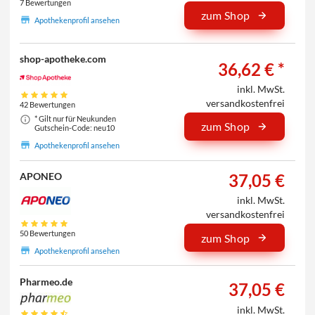
7 Bewertungen
zum Shop
Apothekenprofil ansehen
shop-apotheke.com
36,62 € *
inkl. MwSt.
versandkostenfrei
42 Bewertungen
* Gilt nur für Neukunden
zum Shop
Gutschein-Code: neu10
Apothekenprofil ansehen
37,05 €
APONEO
inkl. MwSt.
versandkostenfrei
50 Bewertungen
zum Shop
Apothekenprofil ansehen
Pharmeo.de
37,05 €
inkl. MwSt.