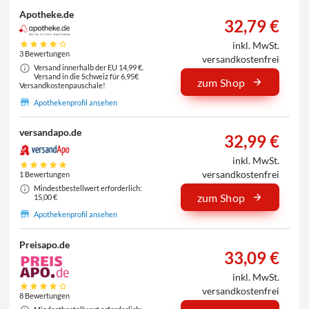
Apotheke.de
32,79 €
inkl. MwSt.
3 Bewertungen
versandkostenfrei
Versand innerhalb der EU 14,99 €.
Versand in die Schweiz für 6,95€
zum Shop
Versandkostenpauschale!
Apothekenprofil ansehen
versandapo.de
32,99 €
inkl. MwSt.
versandkostenfrei
1 Bewertungen
Mindestbestellwert erforderlich:
zum Shop
15,00 €
Apothekenprofil ansehen
Preisapo.de
33,09 €
inkl. MwSt.
versandkostenfrei
8 Bewertungen