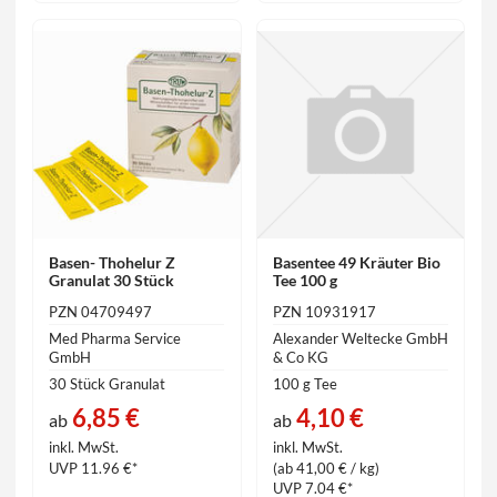
Basen- Thohelur Z
Basentee 49 Kräuter Bio
Granulat 30 Stück
Tee 100 g
PZN 04709497
PZN 10931917
Med Pharma Service
Alexander Weltecke GmbH
GmbH
& Co KG
30 Stück Granulat
100 g Tee
6,85 €
4,10 €
ab
ab
inkl. MwSt.
inkl. MwSt.
UVP 11.96 €*
(ab 41,00 € / kg)
UVP 7.04 €*