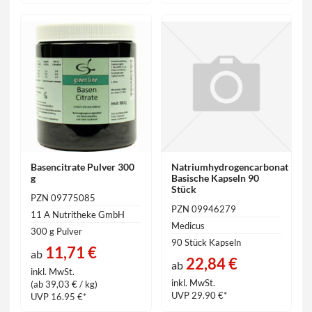
Basencitrate Pulver 300
Natriumhydrogencarbonat
g
Basische Kapseln 90
Stück
PZN 09775085
PZN 09946279
11 A Nutritheke GmbH
Medicus
300 g Pulver
90 Stück Kapseln
11,71 €
ab
22,84 €
ab
inkl. MwSt.
inkl. MwSt.
(ab 39,03 € / kg)
UVP 29.90 €*
UVP 16.95 €*