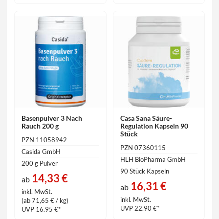
Basenpulver 3 Nach
Casa Sana Säure-
Rauch 200 g
Regulation Kapseln 90
Stück
PZN 11058942
PZN 07360115
Casida GmbH
HLH BioPharma GmbH
200 g Pulver
90 Stück Kapseln
14,33 €
ab
16,31 €
ab
inkl. MwSt.
inkl. MwSt.
(ab 71,65 € / kg)
UVP 22.90 €*
UVP 16.95 €*