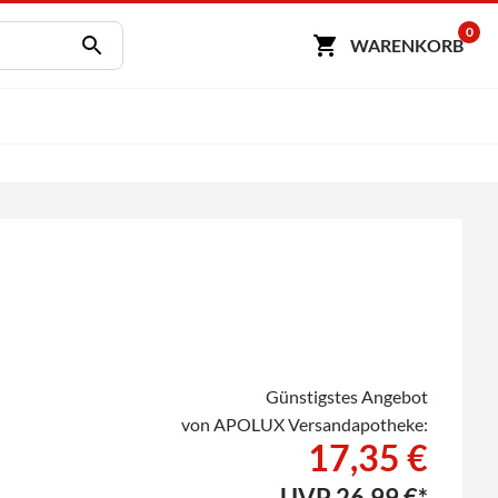
0
WARENKORB
Günstigstes Angebot
von APOLUX Versandapotheke:
17,35 €
UVP
26,99 €*