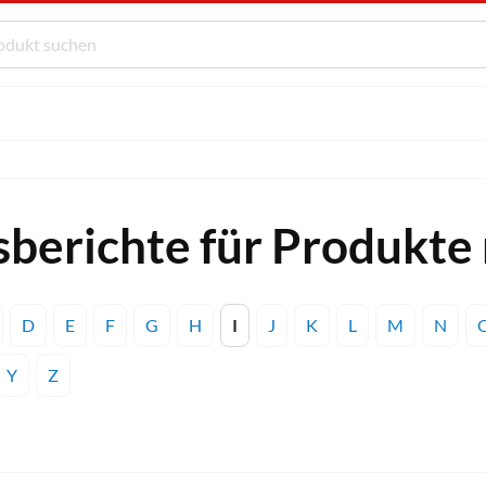
berichte für Produkte 
D
E
F
G
H
I
J
K
L
M
N
Y
Z