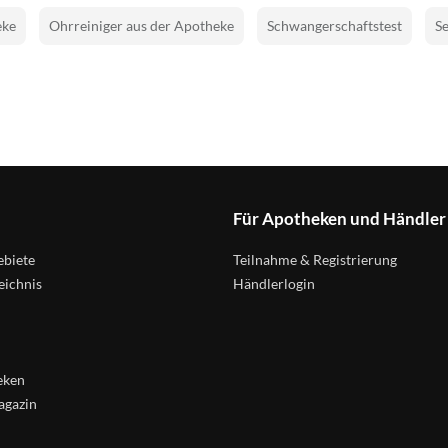
eke
Ohrreiniger aus der Apotheke
Schwangerschaftstest
Se
Für Apotheken und Händler
biete
Teilnahme & Registrierung
eichnis
Händlerlogin
eken
agazin