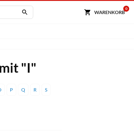
0
WARENKORB
mit "I"
O
P
Q
R
S