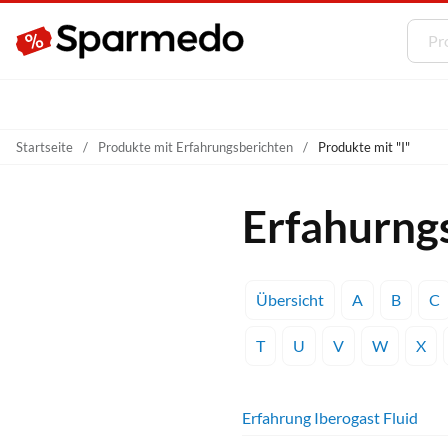
Startseite
Produkte mit Erfahrungsberichten
Produkte mit "I"
Erfahurngs
Übersicht
A
B
C
T
U
V
W
X
Erfahrung Iberogast Fluid