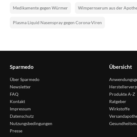
Medikamente gegen Würmer
Wimpernserum aus der Apoth
Plasma Liquid Nasenspray gegen Corona-Viren
Sparmedo
Übersicht
Über Sparmedo
Anwendungsge
Newsletter
Herstellerverz
FAQ
Produkte A-Z
Kontakt
Ratgeber
Impressum
Wirkstoffe
Datenschutz
Versandapoth
Nutzungsbedingungen
Gesundheitsm
Presse