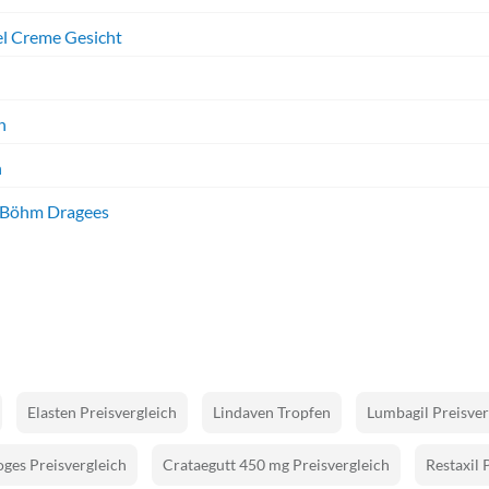
el Creme Gesicht
n
n
. Böhm Dragees
Elasten Preisvergleich
Lindaven Tropfen
Lumbagil Preisver
ges Preisvergleich
Crataegutt 450 mg Preisvergleich
Restaxil 