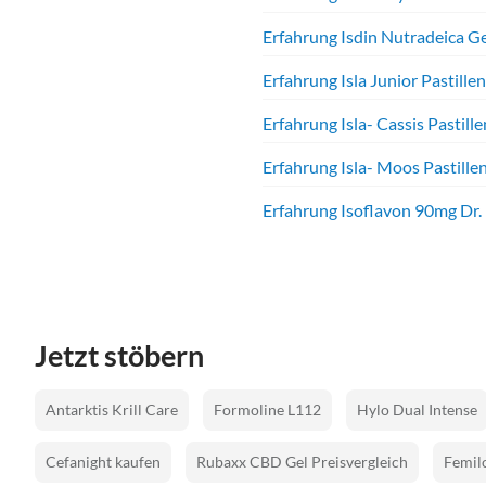
Erfahrung Isdin Nutradeica G
Erfahrung Isla Junior Pastillen
Erfahrung Isla- Cassis Pastille
Erfahrung Isla- Moos Pastille
Erfahrung Isoflavon 90mg Dr
Jetzt stöbern
Antarktis Krill Care
Formoline L112
Hylo Dual Intense
Cefanight kaufen
Rubaxx CBD Gel Preisvergleich
Femilo