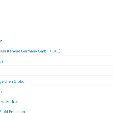
i
ln
pseln Kenvue Germany GmbH (OTC)
ual
gelchen Globuli
n
 zuckerfrei
Fluid Emulsion