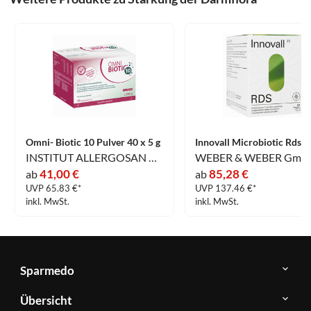
Omni- Biotic 10 Pulver 40 x 5 g
INSTITUT ALLERGOSAN Deutschland (privat) GmbH
WEBER & WEBER Gmb
41,00 €
85,28 €
ab
ab
UVP 65.83 €*
UVP 137.46 €*
inkl. MwSt.
inkl. MwSt.
Sparmedo
Über
Übersicht
Sparmedo