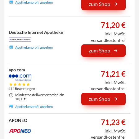
Apothekenprofil ansehen
zum Shop
71,20 €
Deutsche Internet Apotheke
inkl. MwSt.
versandkostenfrei
Apothekenprofil ansehen
zum Shop
apo.com
71,21 €
inkl. MwSt.
versandkostenfrei
114 Bewertungen
Mindestbestellwert erforderlich:
zum Shop
10,00 €
Apothekenprofil ansehen
71,23 €
APONEO
inkl. MwSt.
versandkostenfrei