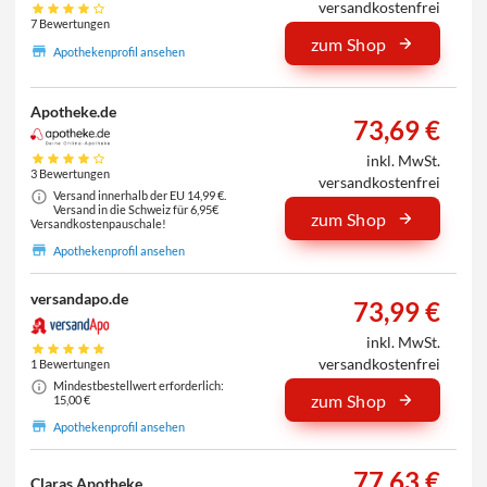
versandkostenfrei
7 Bewertungen
zum Shop
Apothekenprofil ansehen
Apotheke.de
73,69 €
inkl. MwSt.
3 Bewertungen
versandkostenfrei
Versand innerhalb der EU 14,99 €.
Versand in die Schweiz für 6,95€
zum Shop
Versandkostenpauschale!
Apothekenprofil ansehen
versandapo.de
73,99 €
inkl. MwSt.
versandkostenfrei
1 Bewertungen
Mindestbestellwert erforderlich:
zum Shop
15,00 €
Apothekenprofil ansehen
77,63 €
Claras Apotheke