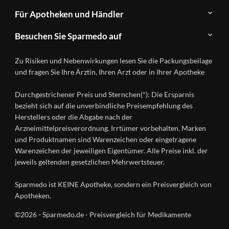
Newsletter
Anwendungsgebiete
Für Apotheken und Händler
FAQ
Herstellerverzeichnis
Teilnahme
Kontakt
Produkte
Besuchen Sie Sparmedo auf
&
A-
Impressum
Registrierung
Z
Facebook
Datenschutz
Zu Risiken und Nebenwirkungen lesen Sie die Packungsbeilage
Händlerlogin
Ratgeber
Instagram
Nutzungsbedingungen
und fragen Sie Ihre Ärztin, Ihren Arzt oder in Ihrer Apotheke
Wirkstoffe
Presse
Versandapotheken
Durchgestrichener Preis und Sternchen(*): Die Ersparnis
Gesundheitsmagazin
bezieht sich auf die unverbindliche Preisempfehlung des
Herstellers oder die Abgabe nach der
Arzneimittelpreisverordnung. Irrtümer vorbehalten. Marken
und Produktnamen sind Warenzeichen oder eingetragene
Warenzeichen der jeweiligen Eigentümer. Alle Preise inkl. der
jeweils geltenden gesetzlichen Mehrwertsteuer.
Sparmedo ist KEINE Apotheke, sondern ein Preisvergleich von
Apotheken.
©2026 - Sparmedo.de - Preisvergleich für Medikamente