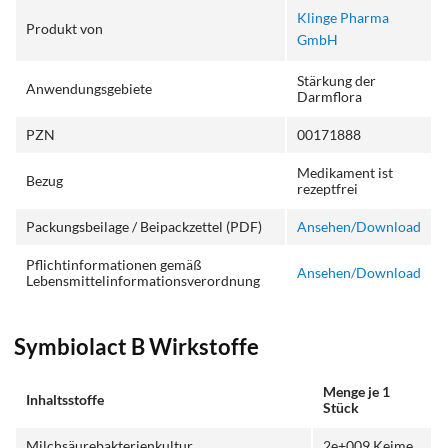
Klinge Pharma
Produkt von
GmbH
Stärkung der
Anwendungsgebiete
Darmflora
PZN
00171888
Medikament ist
Bezug
rezeptfrei
Packungsbeilage / Beipackzettel (PDF)
Ansehen/Download
Pflichtinformationen gemäß
Ansehen/Download
Lebensmittelinformationsverordnung
Symbiolact B Wirkstoffe
Menge je 1
Inhaltsstoffe
Stück
Milchsäurebakterienkultur
2e+009 Keime