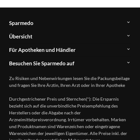
Sparmedo
Über
Übersicht
Sparmedo
Newsletter
Anwendungsgebiete
Für Apotheken und Händler
FAQ
Herstellerverzeichnis
Teilnahme
Kontakt
Produkte
Besuchen Sie Sparmedo auf
&
A-
Impressum
Registrierung
Z
Facebook
Datenschutz
Zu Risiken und Nebenwirkungen lesen Sie die Packungsbeilage
Händlerlogin
Ratgeber
Instagram
Nutzungsbedingungen
und fragen Sie Ihre Ärztin, Ihren Arzt oder in Ihrer Apotheke
Wirkstoffe
Presse
Versandapotheken
Durchgestrichener Preis und Sternchen(*): Die Ersparnis
Gesundheitsmagazin
bezieht sich auf die unverbindliche Preisempfehlung des
Herstellers oder die Abgabe nach der
Arzneimittelpreisverordnung. Irrtümer vorbehalten. Marken
und Produktnamen sind Warenzeichen oder eingetragene
Warenzeichen der jeweiligen Eigentümer. Alle Preise inkl. der