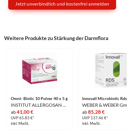
Jetzt unverbindlich und kostenfrei anmelden
Weitere Produkte zu Stärkung der Darmflora
Omni- Biotic 10 Pulver 40 x 5 g
INSTITUT ALLERGOSAN Deutschland (privat) GmbH
WEBER & WEBER Gmb
41,00 €
85,28 €
ab
ab
UVP 65.83 €*
UVP 137.46 €*
inkl. MwSt.
inkl. MwSt.