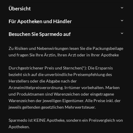
Über
Übersicht
Sparmedo
Newsletter
Anwendungsgebiete
Für Apotheken und Händler
FAQ
Herstellerverzeichnis
Teilnahme
Kontakt
Produkte
Besuchen Sie Sparmedo auf
&
A-
Impressum
Registrierung
Z
Facebook
Datenschutz
Zu Risiken und Nebenwirkungen lesen Sie die Packungsbeilage
Händlerlogin
Ratgeber
Instagram
Nutzungsbedingungen
und fragen Sie Ihre Ärztin, Ihren Arzt oder in Ihrer Apotheke
Wirkstoffe
Presse
Versandapotheken
Durchgestrichener Preis und Sternchen(*): Die Ersparnis
Gesundheitsmagazin
bezieht sich auf die unverbindliche Preisempfehlung des
Herstellers oder die Abgabe nach der
Arzneimittelpreisverordnung. Irrtümer vorbehalten. Marken
und Produktnamen sind Warenzeichen oder eingetragene
Warenzeichen der jeweiligen Eigentümer. Alle Preise inkl. der
jeweils geltenden gesetzlichen Mehrwertsteuer.
Sparmedo ist KEINE Apotheke, sondern ein Preisvergleich von
Apotheken.