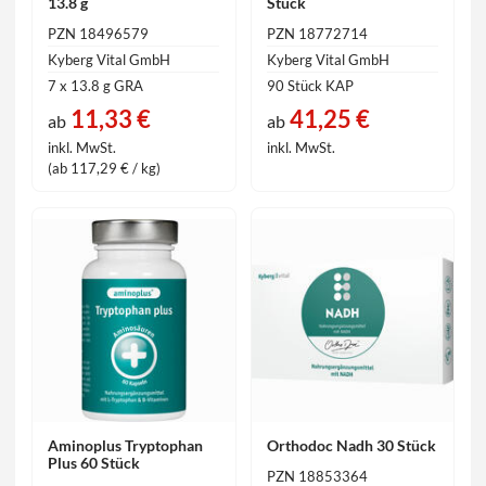
13.8 g
Stück
PZN 18496579
PZN 18772714
Kyberg Vital GmbH
Kyberg Vital GmbH
7 x 13.8 g GRA
90 Stück KAP
11,33 €
41,25 €
ab
ab
inkl. MwSt.
inkl. MwSt.
(ab 117,29 € / kg)
Aminoplus Tryptophan
Orthodoc Nadh 30 Stück
Plus 60 Stück
PZN 18853364