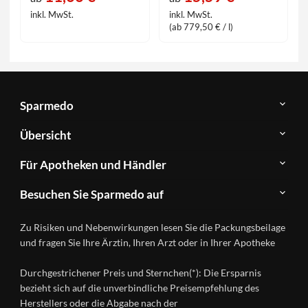
inkl. MwSt.
inkl. MwSt.
(ab 779,50 € / l)
Sparmedo
Über
Übersicht
Sparmedo
Newsletter
Anwendungsgebiete
Für Apotheken und Händler
FAQ
Herstellerverzeichnis
Teilnahme
Kontakt
Produkte
Besuchen Sie Sparmedo auf
&
A-
Impressum
Registrierung
Z
Facebook
Datenschutz
Zu Risiken und Nebenwirkungen lesen Sie die Packungsbeilage
Händlerlogin
Ratgeber
Instagram
Nutzungsbedingungen
und fragen Sie Ihre Ärztin, Ihren Arzt oder in Ihrer Apotheke
Wirkstoffe
Presse
Versandapotheken
Durchgestrichener Preis und Sternchen(*): Die Ersparnis
Gesundheitsmagazin
bezieht sich auf die unverbindliche Preisempfehlung des
Herstellers oder die Abgabe nach der