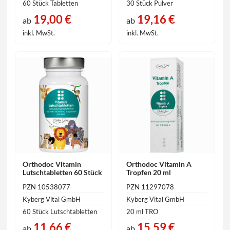
60 Stück Tabletten
30 Stück Pulver
19,00 €
19,16 €
ab
ab
inkl. MwSt.
inkl. MwSt.
Orthodoc Vitamin
Orthodoc Vitamin A
Lutschtabletten 60 Stück
Tropfen 20 ml
PZN 10538077
PZN 11297078
Kyberg Vital GmbH
Kyberg Vital GmbH
60 Stück Lutschtabletten
20 ml TRO
11,66 €
15,59 €
ab
ab