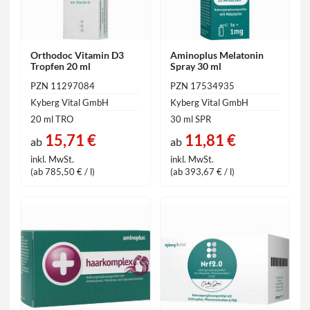
Orthodoc Vitamin D3
Aminoplus Melatonin
Tropfen 20 ml
Spray 30 ml
PZN 11297084
PZN 17534935
Kyberg Vital GmbH
Kyberg Vital GmbH
20 ml TRO
30 ml SPR
15,71 €
11,81 €
ab
ab
inkl. MwSt.
inkl. MwSt.
(ab 785,50 € / l)
(ab 393,67 € / l)