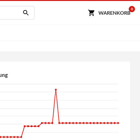
0
WARENKORB
ung