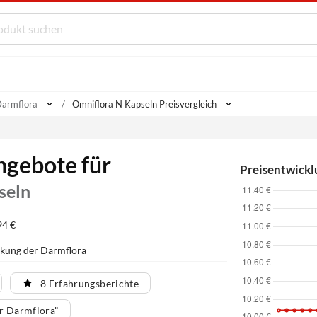
Darmflora
Omniflora N Kapseln Preisvergleich
ngebote für
Preisentwickl
seln
94 €
rkung der Darmflora
8 Erfahrungsberichte
r Darmflora"