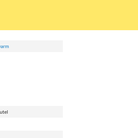
Darm
utel