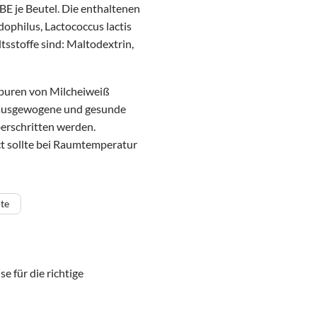
BE je Beutel. Die enthaltenen
dophilus, Lactococcus lactis
ltsstoffe sind: Maltodextrin,
 Spuren von Milcheiweiß
e ausgewogene und gesunde
berschritten werden.
t sollte bei Raumtemperatur
te
 für die richtige