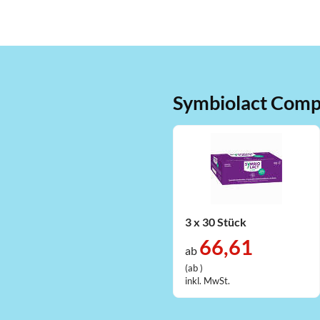
Symbiolact Comp.
3 x 30 Stück
66,61
ab
(ab )
inkl. MwSt.