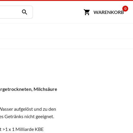
0
WARENKORB
ergetrockneten, Milchsäure
m Wasser aufgelöst und zu den
es Getränks nicht geeignet.
 >1 x 1 Milliarde KBE