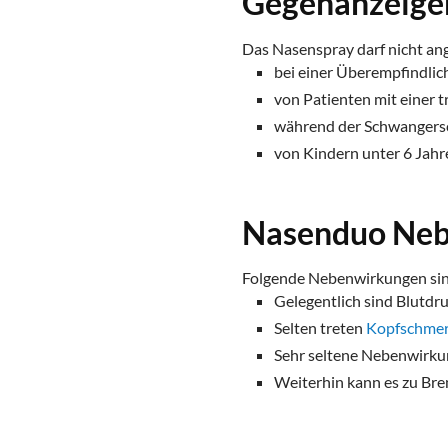
Gegenanzeige
Das Nasenspray darf nicht a
bei einer Überempfindlich
von Patienten mit einer
während der Schwangersch
von Kindern unter 6 Jahr
Nasenduo Ne
Folgende Nebenwirkungen sin
Gelegentlich sind Blutdr
Selten treten
Kopfschme
Sehr seltene Nebenwirkun
Weiterhin kann es zu Br