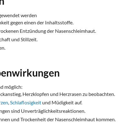
n
ngewendet werden
keit gegen einen der Inhaltsstoffe.
 trockenen Entzündung der Nasenschleimhaut.
aft und Stillzeit.
en.
benwirkungen
d möglich:
uckanstieg, Herzklopfen und Herzrasen zu beobachten.
rzen
,
Schlaflosigkeit
und Müdigkeit auf.
gen sind Unverträglichkeitsreaktionen.
ennen und Trockenheit der Nasenschleimhaut kommen.