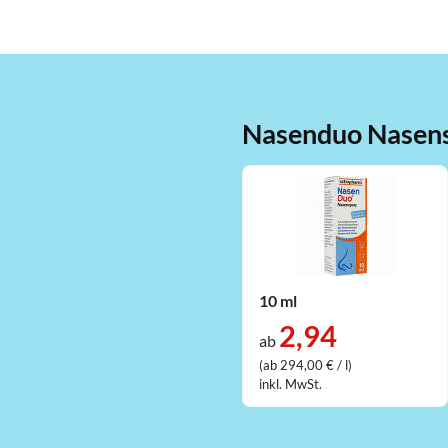
Nasenduo Nasens
10 ml
2,94
ab
(ab 294,00 € / l)
inkl. MwSt.