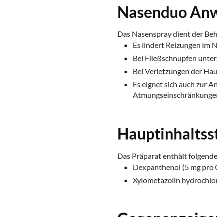
Nasenduo An
Das Nasenspray dient der Be
Es lindert Reizungen im 
Bei Fließschnupfen unter
Bei Verletzungen der Hau
Es eignet sich auch zur
Atmungseinschränkungen
Hauptinhaltss
Das Präparat enthält folgende
Dexpanthenol (5 mg pro 0.
Xylometazolin hydrochlorid