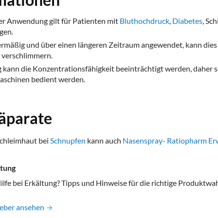
er Anwendung gilt für Patienten mit
Bluthochdruck
,
Diabetes
, Sc
gen.
rmäßig und über einen längeren Zeitraum angewendet, kann die
verschlimmern.
nn die Konzentrationsfähigkeit beeinträchtigt werden, daher sol
aschinen bedient werden.
räparate
chleimhaut bei
Schnupfen
kann auch
Nasenspray- Ratiopharm E
ltung
ilfe bei Erkältung? Tipps und Hinweise für die richtige Produktwah
geber ansehen