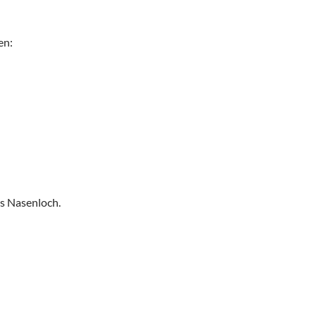
en:
es Nasenloch.