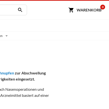
0
WARENKORB
en
hnupfen
zur Abschwellung
gkeiten eingesetzt.
nach Nasenoperationen und
rzneimittel basiert auf einer