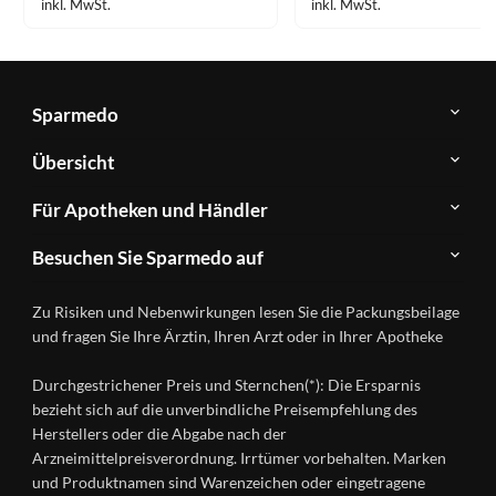
inkl. MwSt.
inkl. MwSt.
Sparmedo
Über
Übersicht
Sparmedo
Newsletter
Anwendungsgebiete
Für Apotheken und Händler
FAQ
Herstellerverzeichnis
Teilnahme
Kontakt
Produkte
Besuchen Sie Sparmedo auf
&
A-
Impressum
Registrierung
Z
Facebook
Datenschutz
Zu Risiken und Nebenwirkungen lesen Sie die Packungsbeilage
Händlerlogin
Ratgeber
Instagram
Nutzungsbedingungen
und fragen Sie Ihre Ärztin, Ihren Arzt oder in Ihrer Apotheke
Wirkstoffe
Presse
Versandapotheken
Durchgestrichener Preis und Sternchen(*): Die Ersparnis
Gesundheitsmagazin
bezieht sich auf die unverbindliche Preisempfehlung des
Herstellers oder die Abgabe nach der
Arzneimittelpreisverordnung. Irrtümer vorbehalten. Marken
und Produktnamen sind Warenzeichen oder eingetragene