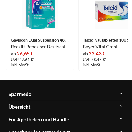
Gaviscon Dual Suspension 48 x 10 ml
Talcid Kautabletten 100 St
Reckitt Benckiser Deutschland GmbH
Bayer Vital GmbH
26,65 €
22,43 €
ab
ab
UVP 47.61 €*
UVP 38.47 €*
inkl. MwSt.
inkl. MwSt.
Sparmedo
Über
Übersicht
Sparmedo
Newsletter
Anwendungsgebiete
Für Apotheken und Händler
FAQ
Herstellerverzeichnis
Teilnahme
Kontakt
Produkte