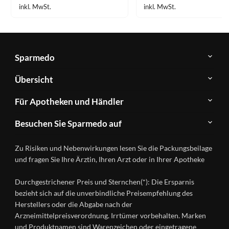
inkl. MwSt.
inkl. MwSt.
Sparmedo
Über
Übersicht
Sparmedo
Newsletter
Anwendungsgebiete
Für Apotheken und Händler
FAQ
Herstellerverzeichnis
Teilnahme
Kontakt
Produkte
Besuchen Sie Sparmedo auf
&
A-
Impressum
Registrierung
Z
Facebook
Datenschutz
Zu Risiken und Nebenwirkungen lesen Sie die Packungsbeilage
Händlerlogin
Ratgeber
Instagram
Nutzungsbedingungen
und fragen Sie Ihre Ärztin, Ihren Arzt oder in Ihrer Apotheke
Wirkstoffe
Presse
Versandapotheken
Durchgestrichener Preis und Sternchen(*): Die Ersparnis
Gesundheitsmagazin
bezieht sich auf die unverbindliche Preisempfehlung des
Herstellers oder die Abgabe nach der
Arzneimittelpreisverordnung. Irrtümer vorbehalten. Marken
und Produktnamen sind Warenzeichen oder eingetragene