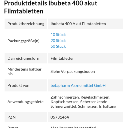
Produktdetails Ibubeta 400 akut
Filmtabletten
Produktbezeichnung
Ibubeta 400 Akut Filmtabletten
10 Stück
20 Stück
Packungsgröße(n)
50 Stück
Darreichungsform
Filmtabletten
Mindestens haltbar
Siehe Verpackungsboden
bis
Produkt von
betapharm Arzneimittel GmbH
Zahnschmerzen, Regelschmerzen,
Anwendungsgebiete
Kopfschmerzen, fiebersenkende
Schmerzmittel, Schmerzen, Erkältung
PZN
05731464
Bezug
Medikament ist rezeptfrei