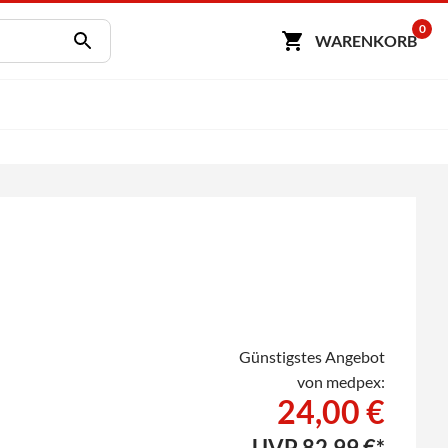
0
WARENKORB
Günstigstes Angebot
von medpex:
24,00 €
UVP
82,99 €*