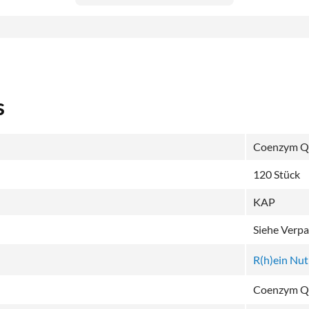
s
Coenzym Q
120 Stück
KAP
Siehe Verp
R(h)ein Nu
Coenzym Q