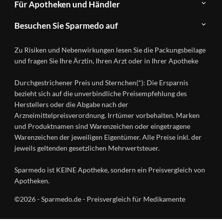
Für Apotheken und Händler
FAQ
Herstellerverzeichnis
Teilnahme
Kontakt
Produkte
Besuchen Sie Sparmedo auf
&
A-
Impressum
Registrierung
Z
Facebook
Datenschutz
Zu Risiken und Nebenwirkungen lesen Sie die Packungsbeilage
Händlerlogin
Ratgeber
Instagram
Nutzungsbedingungen
und fragen Sie Ihre Ärztin, Ihren Arzt oder in Ihrer Apotheke
Wirkstoffe
Presse
Versandapotheken
Durchgestrichener Preis und Sternchen(*): Die Ersparnis
Gesundheitsmagazin
bezieht sich auf die unverbindliche Preisempfehlung des
Herstellers oder die Abgabe nach der
Arzneimittelpreisverordnung. Irrtümer vorbehalten. Marken
und Produktnamen sind Warenzeichen oder eingetragene
Warenzeichen der jeweiligen Eigentümer. Alle Preise inkl. der
jeweils geltenden gesetzlichen Mehrwertsteuer.
Sparmedo ist KEINE Apotheke, sondern ein Preisvergleich von
Apotheken.
©2026 - Sparmedo.de - Preisvergleich für Medikamente