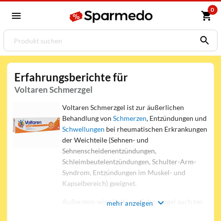
0
Erfahrungsberichte für
Voltaren Schmerzgel
Voltaren Schmerzgel ist zur äußerlichen
Behandlung von
Schmerzen
, Entzündungen und
Schwellungen
bei rheumatischen Erkrankungen
der Weichteile (Sehnen- und
Sehnenscheidenentzündungen,
Schleimbeutelentzündungen, Schulter-Arm-
Syndrom, Entzündungen im Muskel- und
Kapselbereich) geeignet.
Außerdem wird Voltaren Schmerzgel auch bei
mehr anzeigen
degenerativen Erkrankungen der