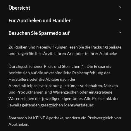
Über
Übersicht
Sparmedo
Newsletter
Anwendungsgebiete
Für Apotheken und Händler
FAQ
Herstellerverzeichnis
Teilnahme
Kontakt
Produkte
Besuchen Sie Sparmedo auf
&
A-
Impressum
Registrierung
Z
Facebook
Datenschutz
Zu Risiken und Nebenwirkungen lesen Sie die Packungsbeilage
Händlerlogin
Ratgeber
Instagram
Nutzungsbedingungen
und fragen Sie Ihre Ärztin, Ihren Arzt oder in Ihrer Apotheke
Wirkstoffe
Presse
Versandapotheken
Durchgestrichener Preis und Sternchen(*): Die Ersparnis
Gesundheitsmagazin
bezieht sich auf die unverbindliche Preisempfehlung des
Herstellers oder die Abgabe nach der
Arzneimittelpreisverordnung. Irrtümer vorbehalten. Marken
und Produktnamen sind Warenzeichen oder eingetragene
Warenzeichen der jeweiligen Eigentümer. Alle Preise inkl. der
jeweils geltenden gesetzlichen Mehrwertsteuer.
Sparmedo ist KEINE Apotheke, sondern ein Preisvergleich von
Apotheken.