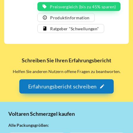
Extremitätengelenke und im Bereich der
Preisvergleich (bis zu 45% sparen)
Wirbelsäule, Sport- und Unfallverletzungen
(Verstauchungen, Prellungen, Zerrungen)
Produktinformation
angewendet.
Ratgeber "Schwellungen"
Schreiben Sie Ihren Erfahrungsbericht
Helfen Sie anderen Nutzern offene Fragen zu beantworten.
Erfahrungsbericht schreiben
Voltaren Schmerzgel kaufen
Alle Packungsgrößen: