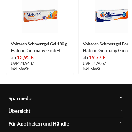
Voltaren Schmerzgel Gel 180 g
Haleon Germany GmbH
Haleon Germany GmbH
13,95 €
19,77 €
ab
ab
UVP 24.94 €*
UVP 34.90 €*
inkl. MwSt.
inkl. MwSt.
Sparmedo
Über
Übersicht
Sparmedo
Newsletter
Anwendungsgebiete
Für Apotheken und Händler
FAQ
Herstellerverzeichnis