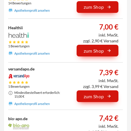
14 Bewertungen
zum Shop
Apothekenprofil ansehen
7,00 €
Healthii
inkl. MwSt.
zzgl. 2,90 € Versand
1 Bewertungen
zum Shop
Apothekenprofil ansehen
versandapo.de
7,39 €
inkl. MwSt.
zzgl. 3,99 € Versand
1 Bewertungen
Mindestbestellwert erforderlich:
zum Shop
15,00 €
Apothekenprofil ansehen
7,42 €
bio-apo.de
inkl. MwSt.