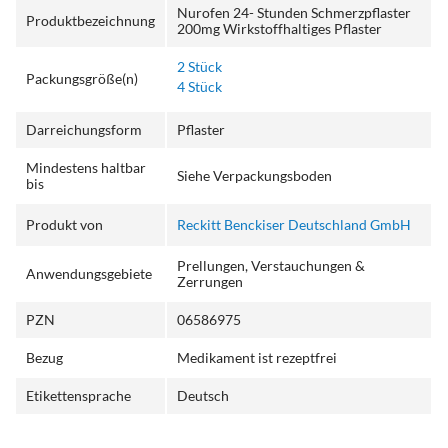
Nurofen 24- Stunden Schmerzpflaster
Produktbezeichnung
200mg Wirkstoffhaltiges Pflaster
2 Stück
Packungsgröße(n)
4 Stück
Darreichungsform
Pflaster
Mindestens haltbar
Siehe Verpackungsboden
bis
Produkt von
Reckitt Benckiser Deutschland GmbH
Prellungen, Verstauchungen &
Anwendungsgebiete
Zerrungen
PZN
06586975
Bezug
Medikament ist rezeptfrei
Etikettensprache
Deutsch