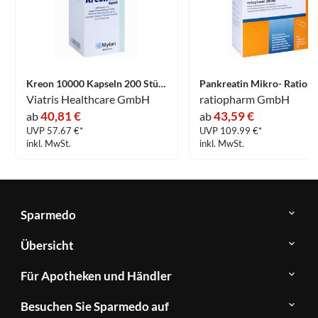
Kreon 10000 Kapseln 200 Stück
Viatris Healthcare GmbH
ratiopharm GmbH
40,81 €
43,59 €
ab
ab
UVP 57.67 €*
UVP 109.99 €*
inkl. MwSt.
inkl. MwSt.
Sparmedo
Über
Übersicht
Sparmedo
Newsletter
Anwendungsgebiete
Für Apotheken und Händler
FAQ
Herstellerverzeichnis
Teilnahme
Kontakt
Produkte
Besuchen Sie Sparmedo auf
&
A-