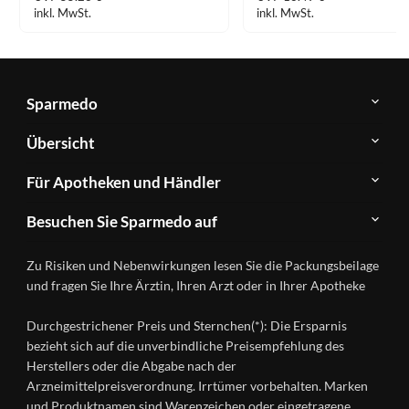
inkl. MwSt.
inkl. MwSt.
Sparmedo
Über
Übersicht
Sparmedo
Newsletter
Anwendungsgebiete
Für Apotheken und Händler
FAQ
Herstellerverzeichnis
Teilnahme
Kontakt
Produkte
Besuchen Sie Sparmedo auf
&
A-
Impressum
Registrierung
Z
Facebook
Datenschutz
Zu Risiken und Nebenwirkungen lesen Sie die Packungsbeilage
Händlerlogin
Ratgeber
Instagram
Nutzungsbedingungen
und fragen Sie Ihre Ärztin, Ihren Arzt oder in Ihrer Apotheke
Wirkstoffe
Presse
Versandapotheken
Durchgestrichener Preis und Sternchen(*): Die Ersparnis
Gesundheitsmagazin
bezieht sich auf die unverbindliche Preisempfehlung des
Herstellers oder die Abgabe nach der
Arzneimittelpreisverordnung. Irrtümer vorbehalten. Marken
und Produktnamen sind Warenzeichen oder eingetragene