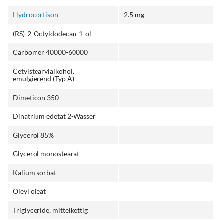
Hydrocortison
2.5 mg
(RS)-2-Octyldodecan-1-ol
Carbomer 40000-60000
Cetylstearylalkohol,
emulgierend (Typ A)
Dimeticon 350
Dinatrium edetat 2-Wasser
Glycerol 85%
Glycerol monostearat
Kalium sorbat
Oleyl oleat
Triglyceride, mittelkettig