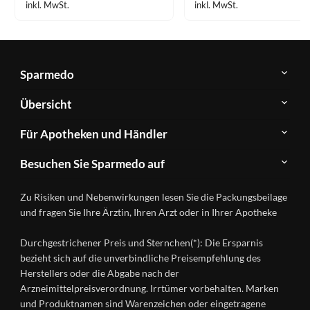
inkl. MwSt.
inkl. MwSt.
Sparmedo
Über
Übersicht
Sparmedo
Newsletter
Anwendungsgebiete
Für Apotheken und Händler
FAQ
Herstellerverzeichnis
Teilnahme
Kontakt
Produkte
Besuchen Sie Sparmedo auf
&
A-
Impressum
Registrierung
Z
Facebook
Datenschutz
Zu Risiken und Nebenwirkungen lesen Sie die Packungsbeilage
Händlerlogin
Ratgeber
Instagram
Nutzungsbedingungen
und fragen Sie Ihre Ärztin, Ihren Arzt oder in Ihrer Apotheke
Wirkstoffe
Presse
Versandapotheken
Durchgestrichener Preis und Sternchen(*): Die Ersparnis
Gesundheitsmagazin
bezieht sich auf die unverbindliche Preisempfehlung des
Herstellers oder die Abgabe nach der
Arzneimittelpreisverordnung. Irrtümer vorbehalten. Marken
und Produktnamen sind Warenzeichen oder eingetragene