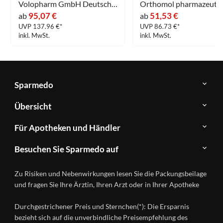
Volopharm GmbH Deutschland
Orthomol pharmazeutis
95,07 €
51,53 €
ab
ab
UVP 137.96 €*
UVP 86.73 €*
inkl. MwSt.
inkl. MwSt.
Sparmedo
Über
Übersicht
Sparmedo
Newsletter
Anwendungsgebiete
Für Apotheken und Händler
FAQ
Herstellerverzeichnis
Teilnahme
Kontakt
Produkte
Besuchen Sie Sparmedo auf
&
A-
Impressum
Registrierung
Z
Facebook
Datenschutz
Zu Risiken und Nebenwirkungen lesen Sie die Packungsbeilage
Händlerlogin
Ratgeber
Instagram
Nutzungsbedingungen
und fragen Sie Ihre Ärztin, Ihren Arzt oder in Ihrer Apotheke
Wirkstoffe
Presse
Versandapotheken
Durchgestrichener Preis und Sternchen(*): Die Ersparnis
Gesundheitsmagazin
bezieht sich auf die unverbindliche Preisempfehlung des