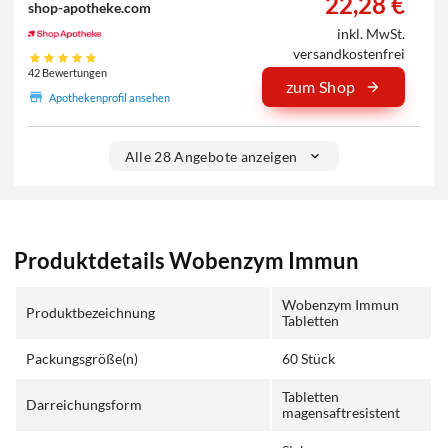
22,28 €
shop-apotheke.com
inkl. MwSt.
versandkostenfrei
42 Bewertungen
zum Shop
Apothekenprofil ansehen
Alle 28 Angebote anzeigen
Produktdetails Wobenzym Immun
Wobenzym Immun
Produktbezeichnung
Tabletten
Packungsgröße(n)
60 Stück
Tabletten
Darreichungsform
magensaftresistent