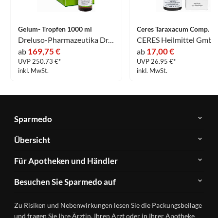
Gelum- Tropfen 1000 ml
Dreluso-Pharmazeutika Dr.Elten & Sohn GmbH
CERES Heilmittel Gmb
169,75 €
17,00 €
ab
ab
UVP 250.73 €*
UVP 26.95 €*
inkl. MwSt.
inkl. MwSt.
Sparmedo
Über
Übersicht
Sparmedo
Newsletter
Anwendungsgebiete
Für Apotheken und Händler
FAQ
Herstellerverzeichnis
Teilnahme
Kontakt
Produkte
Besuchen Sie Sparmedo auf
&
A-
Impressum
Registrierung
Z
Facebook
Datenschutz
Zu Risiken und Nebenwirkungen lesen Sie die Packungsbeilage
Händlerlogin
Ratgeber
Instagram
Nutzungsbedingungen
und fragen Sie Ihre Ärztin, Ihren Arzt oder in Ihrer Apotheke