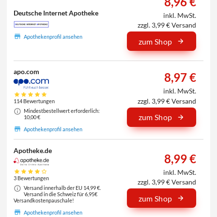
8,96 €
Deutsche Internet Apotheke
inkl. MwSt.
zzgl. 3,99 € Versand
Apothekenprofil ansehen
zum Shop
apo.com
8,97 €
inkl. MwSt.
zzgl. 3,99 € Versand
114 Bewertungen
Mindestbestellwert erforderlich:
zum Shop
10,00 €
Apothekenprofil ansehen
Apotheke.de
8,99 €
inkl. MwSt.
3 Bewertungen
zzgl. 3,99 € Versand
Versand innerhalb der EU 14,99 €.
Versand in die Schweiz für 6,95€
zum Shop
Versandkostenpauschale!
Apothekenprofil ansehen