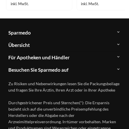
inkl. MwSt.
inkl. MwSt.
Sparmedo
Über
Übersicht
Sparmedo
Newsletter
Anwendungsgebiete
Für Apotheken und Händler
FAQ
Herstellerverzeichnis
Teilnahme
Kontakt
Produkte
Besuchen Sie Sparmedo auf
&
A-
Impressum
Registrierung
Z
Facebook
Datenschutz
Zu Risiken und Nebenwirkungen lesen Sie die Packungsbeilage
Händlerlogin
Ratgeber
Instagram
Nutzungsbedingungen
und fragen Sie Ihre Ärztin, Ihren Arzt oder in Ihrer Apotheke
Wirkstoffe
Presse
Versandapotheken
Durchgestrichener Preis und Sternchen(*): Die Ersparnis
Gesundheitsmagazin
bezieht sich auf die unverbindliche Preisempfehlung des
Herstellers oder die Abgabe nach der
Arzneimittelpreisverordnung. Irrtümer vorbehalten. Marken
und Produktnamen sind Warenzeichen oder eingetragene