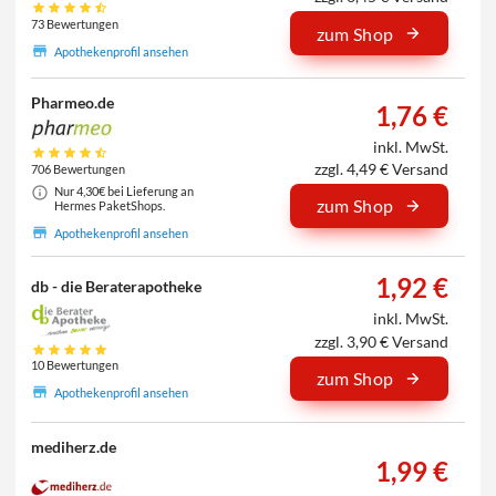
73 Bewertungen
zum Shop
Apothekenprofil ansehen
Pharmeo.de
1,76 €
inkl. MwSt.
zzgl. 4,49 € Versand
706 Bewertungen
Nur 4,30€ bei Lieferung an
zum Shop
Hermes PaketShops.
Apothekenprofil ansehen
1,92 €
db - die Beraterapotheke
inkl. MwSt.
zzgl. 3,90 € Versand
10 Bewertungen
zum Shop
Apothekenprofil ansehen
mediherz.de
1,99 €