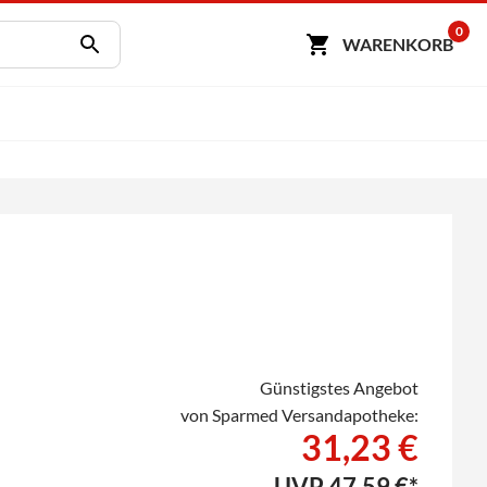
0
WARENKORB
Günstigstes Angebot
von Sparmed Versandapotheke:
31,23 €
UVP
47,59 €*