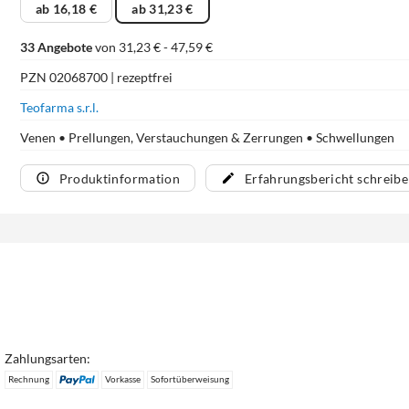
ab 16,18 €
ab 31,23 €
33 Angebote
von 31,23 € - 47,59 €
PZN 02068700 | rezeptfrei
Teofarma s.r.l.
Venen • Prellungen, Verstauchungen & Zerrungen • Schwellungen
Produktinformation
Erfahrungsbericht schreib
Zahlungsarten:
Rechnung
Vorkasse
Sofortüberweisung