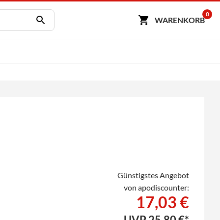
0
WARENKORB
Günstigstes Angebot
von apodiscounter:
17,03 €
UVP
25,80 €*