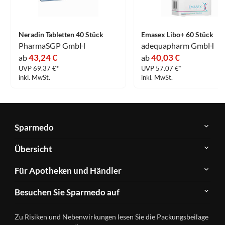
Neradin Tabletten 40 Stück
Emasex Libo+ 60 Stück
PharmaSGP GmbH
adequapharm GmbH
43,24 €
40,03 €
ab
ab
UVP 69.37 €*
UVP 57.07 €*
inkl. MwSt.
inkl. MwSt.
Sparmedo
Über
Übersicht
Sparmedo
Newsletter
Anwendungsgebiete
Für Apotheken und Händler
FAQ
Herstellerverzeichnis
Teilnahme
Kontakt
Produkte
Besuchen Sie Sparmedo auf
&
A-
Impressum
Registrierung
Z
Facebook
Datenschutz
Zu Risiken und Nebenwirkungen lesen Sie die Packungsbeilage
Händlerlogin
Ratgeber
Instagram
Nutzungsbedingungen