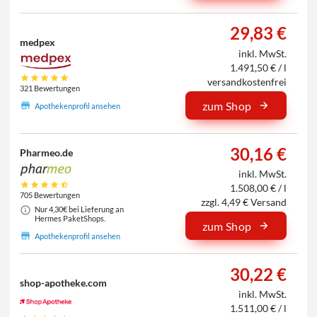
29,83 €
medpex
inkl. MwSt.
1.491,50 € / l
versandkostenfrei
321 Bewertungen
zum Shop
Apothekenprofil ansehen
30,16 €
Pharmeo.de
inkl. MwSt.
1.508,00 € / l
705 Bewertungen
zzgl. 4,49 € Versand
Nur 4,30€ bei Lieferung an
Hermes PaketShops.
zum Shop
Apothekenprofil ansehen
30,22 €
shop-apotheke.com
inkl. MwSt.
1.511,00 € / l