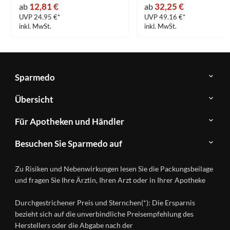
12,81 €
32,25 €
ab
ab
UVP 24.95 €*
UVP 49.16 €*
inkl. MwSt.
inkl. MwSt.
Sparmedo
Über
Übersicht
Sparmedo
Newsletter
Anwendungsgebiete
Für Apotheken und Händler
FAQ
Herstellerverzeichnis
Teilnahme
Kontakt
Produkte
Besuchen Sie Sparmedo auf
&
A-
Impressum
Registrierung
Z
Facebook
Datenschutz
Zu Risiken und Nebenwirkungen lesen Sie die Packungsbeilage
Händlerlogin
Ratgeber
Instagram
Nutzungsbedingungen
und fragen Sie Ihre Ärztin, Ihren Arzt oder in Ihrer Apotheke
Wirkstoffe
Presse
Versandapotheken
Durchgestrichener Preis und Sternchen(*): Die Ersparnis
Gesundheitsmagazin
bezieht sich auf die unverbindliche Preisempfehlung des
Herstellers oder die Abgabe nach der