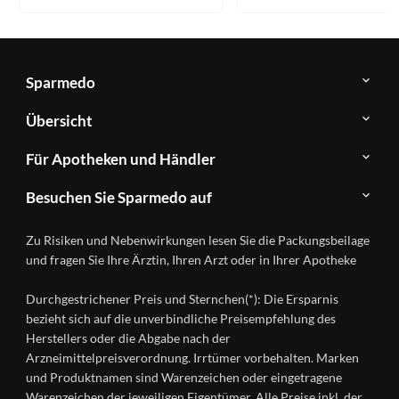
Sparmedo
Über
Übersicht
Sparmedo
Newsletter
Anwendungsgebiete
Für Apotheken und Händler
FAQ
Herstellerverzeichnis
Teilnahme
Kontakt
Produkte
Besuchen Sie Sparmedo auf
&
A-
Impressum
Registrierung
Z
Facebook
Datenschutz
Zu Risiken und Nebenwirkungen lesen Sie die Packungsbeilage
Händlerlogin
Ratgeber
Instagram
Nutzungsbedingungen
und fragen Sie Ihre Ärztin, Ihren Arzt oder in Ihrer Apotheke
Wirkstoffe
Presse
Versandapotheken
Durchgestrichener Preis und Sternchen(*): Die Ersparnis
Gesundheitsmagazin
bezieht sich auf die unverbindliche Preisempfehlung des
Herstellers oder die Abgabe nach der
Arzneimittelpreisverordnung. Irrtümer vorbehalten. Marken
und Produktnamen sind Warenzeichen oder eingetragene
Warenzeichen der jeweiligen Eigentümer. Alle Preise inkl. der