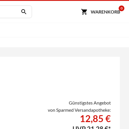
0
WARENKORB
Günstigstes Angebot
von Sparmed Versandapotheke:
12,85 €
UVP
21,28 €*