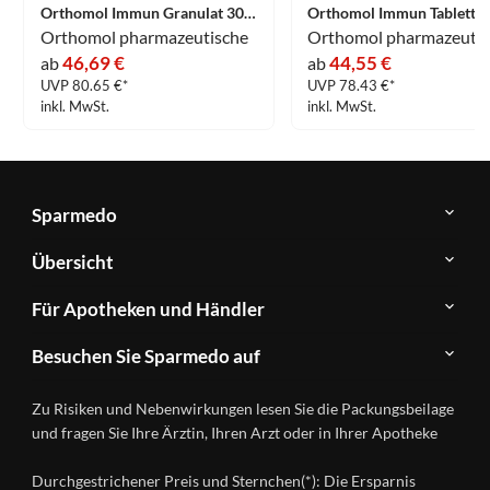
Orthomol Immun Granulat 30 Stück
Orthomol pharmazeutische
Orthomol pharmazeutis
46,69 €
44,55 €
ab
ab
UVP 80.65 €*
UVP 78.43 €*
inkl. MwSt.
inkl. MwSt.
Sparmedo
Über
Übersicht
Sparmedo
Newsletter
Anwendungsgebiete
Für Apotheken und Händler
FAQ
Herstellerverzeichnis
Teilnahme
Kontakt
Produkte
Besuchen Sie Sparmedo auf
&
A-
Impressum
Registrierung
Z
Facebook
Datenschutz
Zu Risiken und Nebenwirkungen lesen Sie die Packungsbeilage
Händlerlogin
Ratgeber
Instagram
Nutzungsbedingungen
und fragen Sie Ihre Ärztin, Ihren Arzt oder in Ihrer Apotheke
Wirkstoffe
Presse
Versandapotheken
Durchgestrichener Preis und Sternchen(*): Die Ersparnis