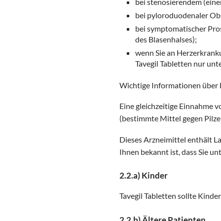
bei stenosierendem (ei
bei pyloroduodenaler Ob
bei symptomatischer Pro
des Blasenhalses);
wenn Sie an Herzerkrank
Tavegil Tabletten nur unt
Wichtige Informationen über b
Eine gleichzeitige Einnahme v
(bestimmte Mittel gegen Pilze
Dieses Arzneimittel enthält L
Ihnen bekannt ist, dass Sie u
2.2.a) Kinder
Tavegil Tabletten sollte Kind
2.2.b) Ältere Patienten