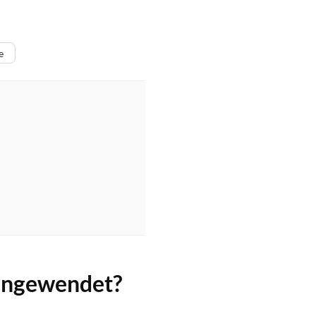
e
 angewendet?