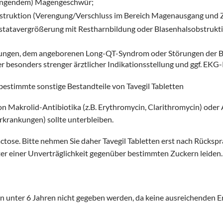
nengendem) Magengeschwür;
struktion (Verengung/Verschluss im Bereich Magenausgang und 
statavergrößerung mit Restharnbildung oder Blasenhalsobstrukt
ungen, dem angeborenen Long-QT-Syndrom oder Störungen der Blut
er besonders strenger ärztlicher Indikationsstellung und ggf. EK
estimmte sonstige Bestandteile von Tavegil Tabletten
on Makrolid-Antibiotika (z.B. Erythromycin, Clarithromycin) ode
rkrankungen) sollte unterbleiben.
actose. Bitte nehmen Sie daher Tavegil Tabletten erst nach Rücksp
nter einer Unverträglichkeit gegenüber bestimmten Zuckern leiden.
ern unter 6 Jahren nicht gegeben werden, da keine ausreichenden E