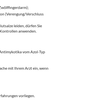
Zwölffingerdarm);
ion (Verengung/Verschluss
salze leiden, dürfen Sie
G-Kontrollen anwenden.
r Antimykotika vom Azol-Typ
rache mit Ihrem Arzt ein, wenn
rfahrungen vorliegen.