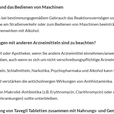
t und das Bedienen von Maschinen
ch bei bestimmungsgemäßem Gebrauch das Reaktionsvermögen so w
me am Straßenverkehr oder zum Bedienen von Maschinen beeinträcht
enwirken mit Alkohol.
en mit anderen Arzneimitteln sind zu beachten?
Arzt oder Apotheker, wenn Sie andere Arzneimittel einnehmen/an
, auch wenn es sich um nicht verschreibungspflichtige Arzneimi
ln, Schlafmitteln, Narkotika, Psychopharmaka und Alkohol kann 
erstärken die anticholinergen Wirkungen von Antihistaminika.
on Makrolid-Antibiotika (z.B. Erythromycin, Clarithromycin) ode
rkrankungen) sollte unterbleiben.
ng von Tavegil Tabletten zusammen mit Nahrungs- und Ge