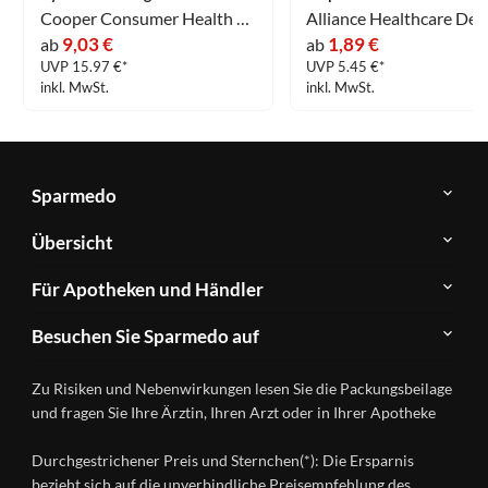
Cooper Consumer Health Deutschland GmbH
9,03 €
1,89 €
ab
ab
UVP 15.97 €*
UVP 5.45 €*
inkl. MwSt.
inkl. MwSt.
Sparmedo
Über
Übersicht
Sparmedo
Newsletter
Anwendungsgebiete
Für Apotheken und Händler
FAQ
Herstellerverzeichnis
Teilnahme
Kontakt
Produkte
Besuchen Sie Sparmedo auf
&
A-
Impressum
Registrierung
Z
Facebook
Datenschutz
Zu Risiken und Nebenwirkungen lesen Sie die Packungsbeilage
Händlerlogin
Ratgeber
Instagram
Nutzungsbedingungen
und fragen Sie Ihre Ärztin, Ihren Arzt oder in Ihrer Apotheke
Wirkstoffe
Presse
Versandapotheken
Durchgestrichener Preis und Sternchen(*): Die Ersparnis
Gesundheitsmagazin
bezieht sich auf die unverbindliche Preisempfehlung des