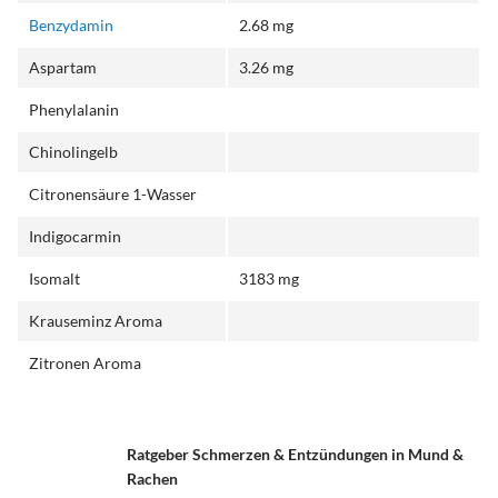
Benzydamin
2.68 mg
Aspartam
3.26 mg
Phenylalanin
Chinolingelb
Citronensäure 1-Wasser
Indigocarmin
Isomalt
3183 mg
Krauseminz Aroma
Zitronen Aroma
Ratgeber Schmerzen & Entzündungen in Mund &
Rachen