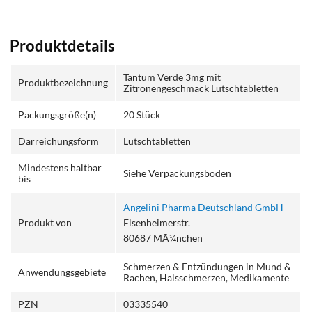
Produktdetails
Tantum Verde 3mg mit
Produktbezeichnung
Zitronengeschmack Lutschtabletten
Packungsgröße(n)
20 Stück
Darreichungsform
Lutschtabletten
Mindestens haltbar
Siehe Verpackungsboden
bis
Angelini Pharma Deutschland GmbH
Produkt von
Elsenheimerstr.
80687 MÃ¼nchen
Schmerzen & Entzündungen in Mund &
Anwendungsgebiete
Rachen, Halsschmerzen, Medikamente
PZN
03335540