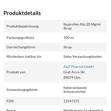
Produktdetails
Ibuprofen Abz 20 Mg/ml
Produktbezeichnung
Sirup
Packungsgröße(n)
100 ml
Darreichungsform
Sirup
Mindestens haltbar bis
Siehe Verpackungsboden
AbZ Pharma GmbH
Produkt von
Graf-Arco-Str.
89079 Ulm
fiebersenkende
Anwendungsgebiete
Schmerzmittel
PZN
12547175
Bezug
Medikament ist rezeptfrei