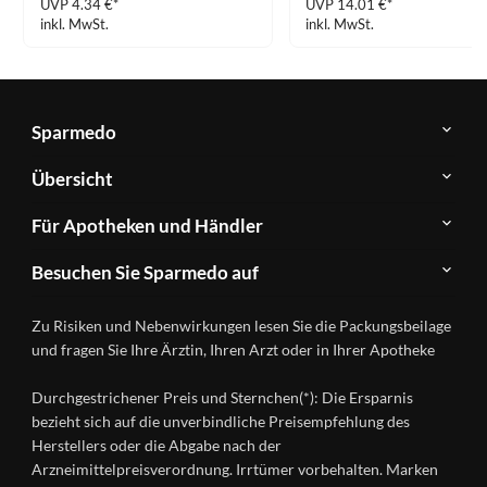
UVP 4.34 €*
UVP 14.01 €*
inkl. MwSt.
inkl. MwSt.
Sparmedo
Über
Übersicht
Sparmedo
Newsletter
Anwendungsgebiete
Für Apotheken und Händler
FAQ
Herstellerverzeichnis
Teilnahme
Kontakt
Produkte
Besuchen Sie Sparmedo auf
&
A-
Impressum
Registrierung
Z
Facebook
Datenschutz
Zu Risiken und Nebenwirkungen lesen Sie die Packungsbeilage
Händlerlogin
Ratgeber
Instagram
Nutzungsbedingungen
und fragen Sie Ihre Ärztin, Ihren Arzt oder in Ihrer Apotheke
Wirkstoffe
Presse
Versandapotheken
Durchgestrichener Preis und Sternchen(*): Die Ersparnis
Gesundheitsmagazin
bezieht sich auf die unverbindliche Preisempfehlung des
Herstellers oder die Abgabe nach der
Arzneimittelpreisverordnung. Irrtümer vorbehalten. Marken