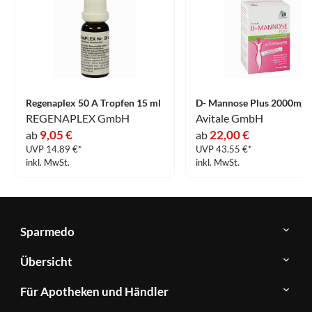
Regenaplex 50 A Tropfen 15 ml
REGENAPLEX GmbH
Avitale GmbH
9,05 €
22,00 €
ab
ab
UVP 14.89 €*
UVP 43.55 €*
inkl. MwSt.
inkl. MwSt.
Sparmedo
Über
Übersicht
Sparmedo
Newsletter
Anwendungsgebiete
Für Apotheken und Händler
FAQ
Herstellerverzeichnis