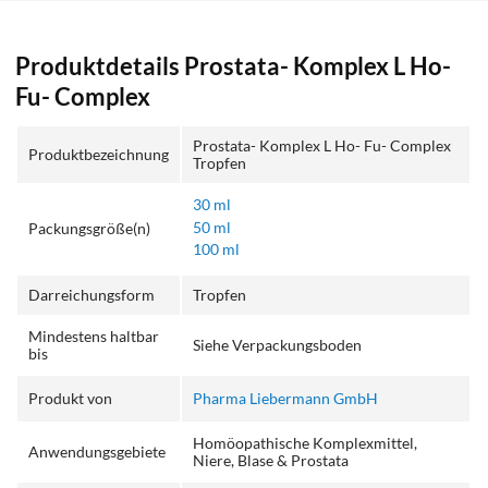
Produktdetails Prostata- Komplex L Ho-
Fu- Complex
Prostata- Komplex L Ho- Fu- Complex
Produktbezeichnung
Tropfen
30 ml
50 ml
Packungsgröße(n)
100 ml
Darreichungsform
Tropfen
Mindestens haltbar
Siehe Verpackungsboden
bis
Produkt von
Pharma Liebermann GmbH
Homöopathische Komplexmittel,
Anwendungsgebiete
Niere, Blase & Prostata