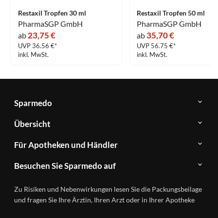
Restaxil Tropfen 30 ml
Restaxil Tropfen 50 ml
PharmaSGP GmbH
PharmaSGP GmbH
23,75 €
35,70 €
ab
ab
UVP 36.56 €*
UVP 56.75 €*
inkl. MwSt.
inkl. MwSt.
Sparmedo
Über
Übersicht
Sparmedo
Newsletter
Anwendungsgebiete
Für Apotheken und Händler
FAQ
Herstellerverzeichnis
Teilnahme
Kontakt
Produkte
Besuchen Sie Sparmedo auf
&
A-
Impressum
Registrierung
Z
Facebook
Datenschutz
Zu Risiken und Nebenwirkungen lesen Sie die Packungsbeilage
Händlerlogin
Ratgeber
Instagram
Nutzungsbedingungen
und fragen Sie Ihre Ärztin, Ihren Arzt oder in Ihrer Apotheke
Wirkstoffe
Presse
Versandapotheken