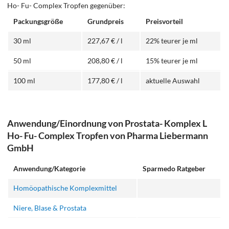
Ho- Fu- Complex Tropfen gegenüber:
Packungsgröße
Grundpreis
Preisvorteil
30 ml
227,67 € / l
22% teurer je ml
50 ml
208,80 € / l
15% teurer je ml
100 ml
177,80 € / l
aktuelle Auswahl
Anwendung/Einordnung von Prostata- Komplex L
Ho- Fu- Complex Tropfen von Pharma Liebermann
GmbH
Anwendung/Kategorie
Sparmedo Ratgeber
Homöopathische Komplexmittel
Niere, Blase & Prostata