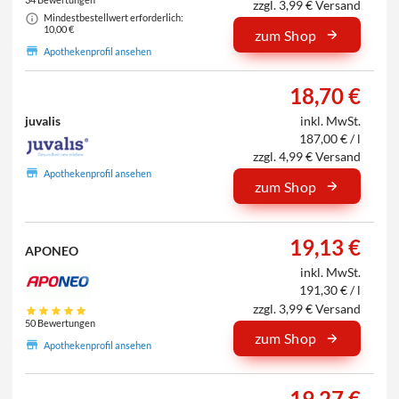
zzgl. 3,99 € Versand
Mindestbestellwert erforderlich:
10,00 €
zum Shop
Apothekenprofil ansehen
18,70 €
juvalis
inkl. MwSt.
187,00 € / l
zzgl. 4,99 € Versand
Apothekenprofil ansehen
zum Shop
19,13 €
APONEO
inkl. MwSt.
191,30 € / l
zzgl. 3,99 € Versand
50 Bewertungen
zum Shop
Apothekenprofil ansehen
19,27 €