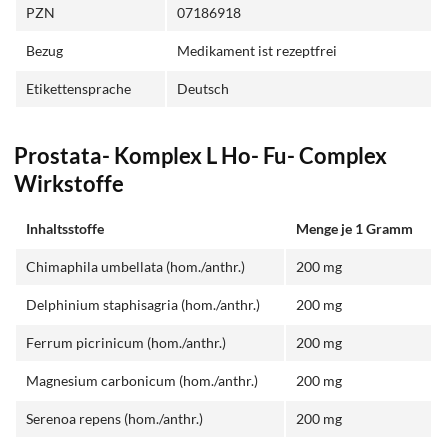
PZN
07186918
Bezug
Medikament ist rezeptfrei
Etikettensprache
Deutsch
Prostata- Komplex L Ho- Fu- Complex
Wirkstoffe
Inhaltsstoffe
Menge je 1 Gramm
Chimaphila umbellata (hom./anthr.)
200 mg
Delphinium staphisagria (hom./anthr.)
200 mg
Ferrum picrinicum (hom./anthr.)
200 mg
Magnesium carbonicum (hom./anthr.)
200 mg
Serenoa repens (hom./anthr.)
200 mg