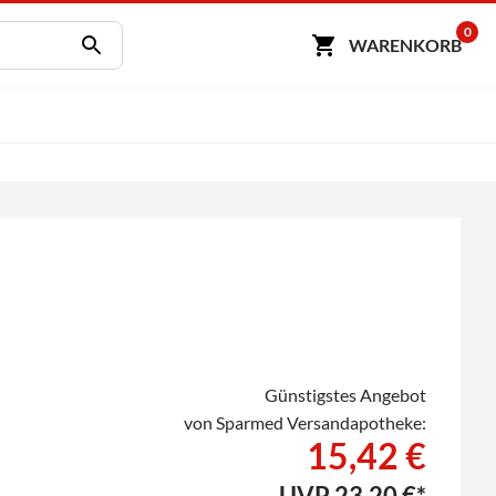
0
WARENKORB
Günstigstes Angebot
von Sparmed Versandapotheke:
15,42 €
UVP
23,20 €*