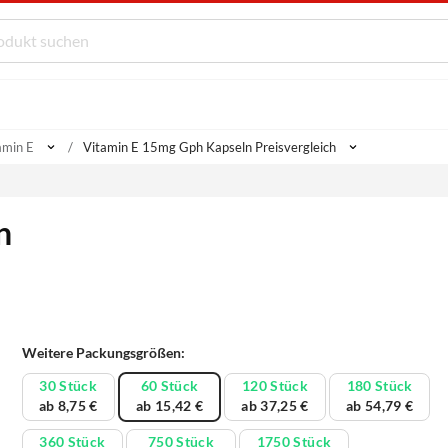
amin E
Vitamin E 15mg Gph Kapseln Preisvergleich
n
Weitere Packungsgrößen:
30 Stück
60 Stück
120 Stück
180 Stück
ab 8,75 €
ab 15,42 €
ab 37,25 €
ab 54,79 €
360 Stück
750 Stück
1750 Stück