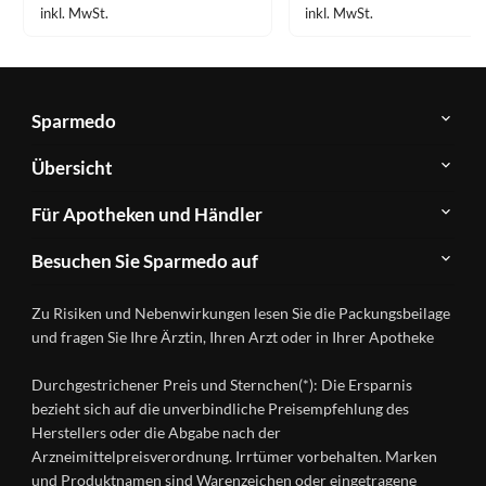
inkl. MwSt.
inkl. MwSt.
Sparmedo
Über
Übersicht
Sparmedo
Newsletter
Anwendungsgebiete
Für Apotheken und Händler
FAQ
Herstellerverzeichnis
Teilnahme
Kontakt
Produkte
Besuchen Sie Sparmedo auf
&
A-
Impressum
Registrierung
Z
Facebook
Datenschutz
Zu Risiken und Nebenwirkungen lesen Sie die Packungsbeilage
Händlerlogin
Ratgeber
Instagram
Nutzungsbedingungen
und fragen Sie Ihre Ärztin, Ihren Arzt oder in Ihrer Apotheke
Wirkstoffe
Presse
Versandapotheken
Durchgestrichener Preis und Sternchen(*): Die Ersparnis
Gesundheitsmagazin
bezieht sich auf die unverbindliche Preisempfehlung des
Herstellers oder die Abgabe nach der
Arzneimittelpreisverordnung. Irrtümer vorbehalten. Marken
und Produktnamen sind Warenzeichen oder eingetragene