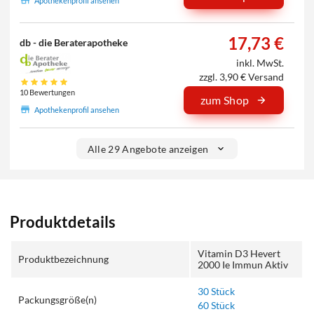
Apothekenprofil ansehen
17,73 €
db - die Beraterapotheke
inkl. MwSt.
zzgl. 3,90 € Versand
10 Bewertungen
zum Shop
Apothekenprofil ansehen
Alle 29 Angebote anzeigen
Produktdetails
Vitamin D3 Hevert
Produktbezeichnung
2000 Ie Immun Aktiv
30 Stück
Packungsgröße(n)
60 Stück