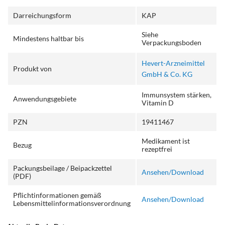
Darreichungsform
KAP
Siehe
Mindestens haltbar bis
Verpackungsboden
Hevert-Arzneimittel
Produkt von
GmbH & Co. KG
Immunsystem stärken,
Anwendungsgebiete
Vitamin D
PZN
19411467
Medikament ist
Bezug
rezeptfrei
Packungsbeilage / Beipackzettel
Ansehen/Download
(PDF)
Pflichtinformationen gemäß
Ansehen/Download
Lebensmittelinformationsverordnung