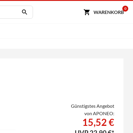
0
WARENKORB
Günstigstes Angebot
von APONEO:
15,52 €
UVP
22,90 €*