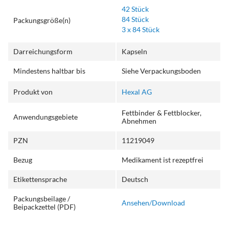
42 Stück
84 Stück
Packungsgröße(n)
3 x 84 Stück
Darreichungsform
Kapseln
Mindestens haltbar bis
Siehe Verpackungsboden
Produkt von
Hexal AG
Fettbinder & Fettblocker,
Anwendungsgebiete
Abnehmen
PZN
11219049
Bezug
Medikament ist rezeptfrei
Etikettensprache
Deutsch
Packungsbeilage /
Ansehen/Download
Beipackzettel (PDF)