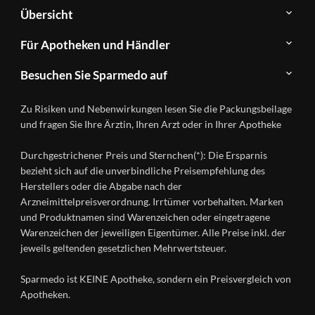
Über
Übersicht
Sparmedo
Newsletter
Anwendungsgebiete
Für Apotheken und Händler
FAQ
Herstellerverzeichnis
Teilnahme
Kontakt
Produkte
Besuchen Sie Sparmedo auf
&
A-
Impressum
Registrierung
Z
Facebook
Datenschutz
Zu Risiken und Nebenwirkungen lesen Sie die Packungsbeilage
Händlerlogin
Ratgeber
Instagram
Nutzungsbedingungen
und fragen Sie Ihre Ärztin, Ihren Arzt oder in Ihrer Apotheke
Wirkstoffe
Presse
Versandapotheken
Durchgestrichener Preis und Sternchen(*): Die Ersparnis
Gesundheitsmagazin
bezieht sich auf die unverbindliche Preisempfehlung des
Herstellers oder die Abgabe nach der
Arzneimittelpreisverordnung. Irrtümer vorbehalten. Marken
und Produktnamen sind Warenzeichen oder eingetragene
Warenzeichen der jeweiligen Eigentümer. Alle Preise inkl. der
jeweils geltenden gesetzlichen Mehrwertsteuer.
Sparmedo ist KEINE Apotheke, sondern ein Preisvergleich von
Apotheken.