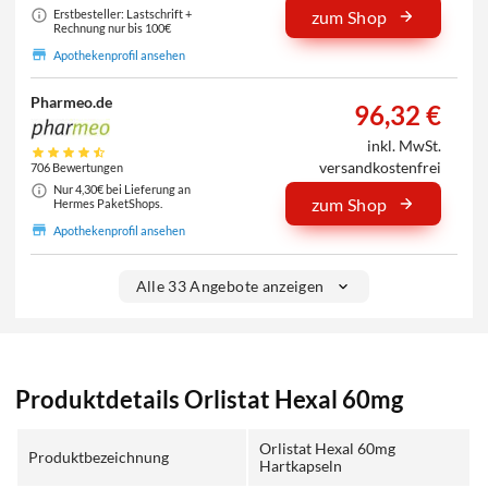
Erstbesteller: Lastschrift +
zum Shop
Rechnung nur bis 100€
Apothekenprofil ansehen
Pharmeo.de
96,32 €
inkl. MwSt.
versandkostenfrei
706 Bewertungen
Nur 4,30€ bei Lieferung an
zum Shop
Hermes PaketShops.
Apothekenprofil ansehen
Alle 33 Angebote anzeigen
Produktdetails Orlistat Hexal 60mg
Orlistat Hexal 60mg
Produktbezeichnung
Hartkapseln