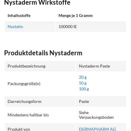
Nystaderm Wirkstoffe
Inhaltsstoffe
Menge je 1 Gramm
Nystatin
100000 IE
Produktdetails Nystaderm
Produktbezeichnung
Nystaderm Paste
20 g
50 g
Packungsgröße(n)
100 g
Darreichungsform
Paste
Siehe
Mindestens haltbar bis
Verpackungsboden
Produkt von
DERMAPHARM AG