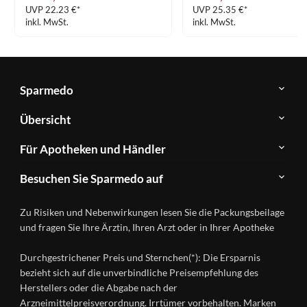
UVP 22.23 €*
UVP 25.35 €*
inkl. MwSt.
inkl. MwSt.
Sparmedo
Über
Übersicht
Sparmedo
Newsletter
Anwendungsgebiete
Für Apotheken und Händler
FAQ
Herstellerverzeichnis
Teilnahme
Kontakt
Produkte
Besuchen Sie Sparmedo auf
&
A-
Impressum
Registrierung
Z
Facebook
Datenschutz
Zu Risiken und Nebenwirkungen lesen Sie die Packungsbeilage
Händlerlogin
Ratgeber
Instagram
Nutzungsbedingungen
und fragen Sie Ihre Ärztin, Ihren Arzt oder in Ihrer Apotheke
Wirkstoffe
Presse
Versandapotheken
Durchgestrichener Preis und Sternchen(*): Die Ersparnis
Gesundheitsmagazin
bezieht sich auf die unverbindliche Preisempfehlung des
Herstellers oder die Abgabe nach der
Arzneimittelpreisverordnung. Irrtümer vorbehalten. Marken