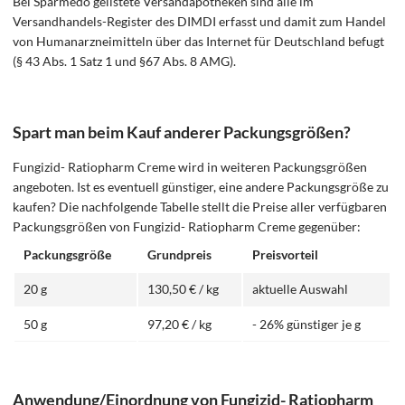
Bei Sparmedo gelistete Versandapotheken sind alle im
Versandhandels-Register des DIMDI erfasst und damit zum Handel
von Humanarzneimitteln über das Internet für Deutschland befugt
(§ 43 Abs. 1 Satz 1 und §67 Abs. 8 AMG).
Spart man beim Kauf anderer Packungsgrößen?
Fungizid- Ratiopharm Creme wird in weiteren Packungsgrößen
angeboten. Ist es eventuell günstiger, eine andere Packungsgröße zu
kaufen? Die nachfolgende Tabelle stellt die Preise aller verfügbaren
Packungsgrößen von Fungizid- Ratiopharm Creme gegenüber:
Packungsgröße
Grundpreis
Preisvorteil
20 g
130,50 € / kg
aktuelle Auswahl
50 g
97,20 € / kg
- 26% günstiger je g
Anwendung/Einordnung von Fungizid- Ratiopharm