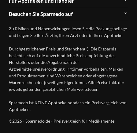
Für Apotheken und Händler
FAQ
Herstellerverzeichnis
Teilnahme
Kontakt
Produkte
Besuchen Sie Sparmedo auf
&
A-
Impressum
Registrierung
Z
Facebook
Datenschutz
Zu Risiken und Nebenwirkungen lesen Sie die Packungsbeilage
Händlerlogin
Ratgeber
Instagram
Nutzungsbedingungen
und fragen Sie Ihre Ärztin, Ihren Arzt oder in Ihrer Apotheke
Wirkstoffe
Presse
Versandapotheken
Durchgestrichener Preis und Sternchen(*): Die Ersparnis
Gesundheitsmagazin
bezieht sich auf die unverbindliche Preisempfehlung des
Herstellers oder die Abgabe nach der
Arzneimittelpreisverordnung. Irrtümer vorbehalten. Marken
und Produktnamen sind Warenzeichen oder eingetragene
Warenzeichen der jeweiligen Eigentümer. Alle Preise inkl. der
jeweils geltenden gesetzlichen Mehrwertsteuer.
Sparmedo ist KEINE Apotheke, sondern ein Preisvergleich von
Apotheken.
©2026 - Sparmedo.de - Preisvergleich für Medikamente