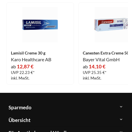
Lamisil Creme 30 g
Canesten Extra Creme 50 g
Karo Healthcare AB
Bayer Vital GmbH
12,87 €
14,10 €
ab
ab
UVP 22.23 €*
UVP 25.35 €*
inkl. MwSt.
inkl. MwSt.
Sparmedo
Über
Übersicht
Sparmedo
Newsletter
Anwendungsgebiete