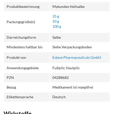
Produktbezeichnung
Mykundex Heilsalbe
25 g
50 g
Packungsgröße(n)
100 g
Darreichungsform
Salbe
Mindestens haltbar bis
Siehe Verpackungsboden
Produkt von
Esteve Pharmaceuticals GmbH
Anwendungsgebiete
Fußpilz, Hautpilz
PZN
04288682
Bezug
Medikament ist rezeptfrei
Etikettensprache
Deutsch
Wirkstoffe