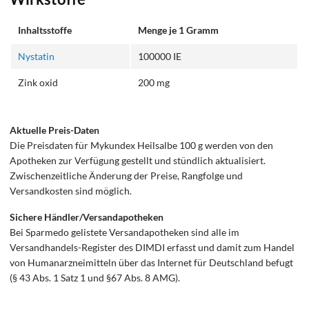
Inhaltsstoffe
Menge je 1 Gramm
Nystatin
100000 IE
Zink oxid
200 mg
Aktuelle Preis-Daten
Die Preisdaten für Mykundex Heilsalbe 100 g werden von den
Apotheken zur Verfügung gestellt und stündlich aktualisiert.
Zwischenzeitliche Änderung der Preise, Rangfolge und
Versandkosten sind möglich.
Sichere Händler/Versandapotheken
Bei Sparmedo gelistete Versandapotheken sind alle im
Versandhandels-Register des DIMDI erfasst und damit zum Handel
von Humanarzneimitteln über das Internet für Deutschland befugt
(§ 43 Abs. 1 Satz 1 und §67 Abs. 8 AMG).