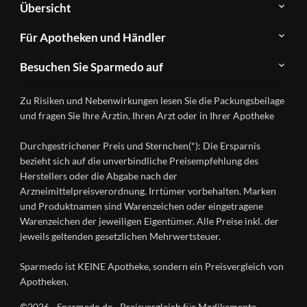
Übersicht
Sparmedo
Newsletter
Anwendungsgebiete
Für Apotheken und Händler
FAQ
Herstellerverzeichnis
Teilnahme
Kontakt
Produkte
Besuchen Sie Sparmedo auf
&
A-
Impressum
Registrierung
Z
Facebook
Datenschutz
Zu Risiken und Nebenwirkungen lesen Sie die Packungsbeilage
Händlerlogin
Ratgeber
Instagram
Nutzungsbedingungen
und fragen Sie Ihre Ärztin, Ihren Arzt oder in Ihrer Apotheke
Wirkstoffe
Presse
Versandapotheken
Durchgestrichener Preis und Sternchen(*): Die Ersparnis
Gesundheitsmagazin
bezieht sich auf die unverbindliche Preisempfehlung des
Herstellers oder die Abgabe nach der
Arzneimittelpreisverordnung. Irrtümer vorbehalten. Marken
und Produktnamen sind Warenzeichen oder eingetragene
Warenzeichen der jeweiligen Eigentümer. Alle Preise inkl. der
jeweils geltenden gesetzlichen Mehrwertsteuer.
Sparmedo ist KEINE Apotheke, sondern ein Preisvergleich von
Apotheken.
©2026 - Sparmedo.de - Preisvergleich für Medikamente