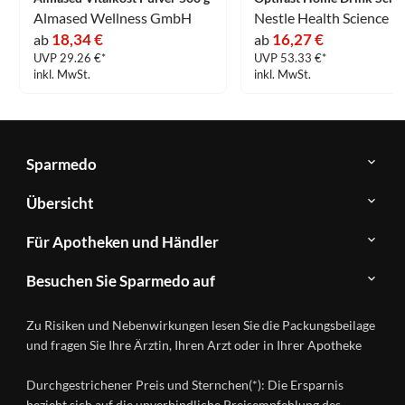
Almased Wellness GmbH
18,34 €
16,27 €
ab
ab
UVP 29.26 €*
UVP 53.33 €*
inkl. MwSt.
inkl. MwSt.
Sparmedo
Über
Übersicht
Sparmedo
Newsletter
Anwendungsgebiete
Für Apotheken und Händler
FAQ
Herstellerverzeichnis
Teilnahme
Kontakt
Produkte
Besuchen Sie Sparmedo auf
&
A-
Impressum
Registrierung
Z
Facebook
Datenschutz
Zu Risiken und Nebenwirkungen lesen Sie die Packungsbeilage
Händlerlogin
Ratgeber
Instagram
Nutzungsbedingungen
und fragen Sie Ihre Ärztin, Ihren Arzt oder in Ihrer Apotheke
Wirkstoffe
Presse
Versandapotheken
Durchgestrichener Preis und Sternchen(*): Die Ersparnis
Gesundheitsmagazin
bezieht sich auf die unverbindliche Preisempfehlung des