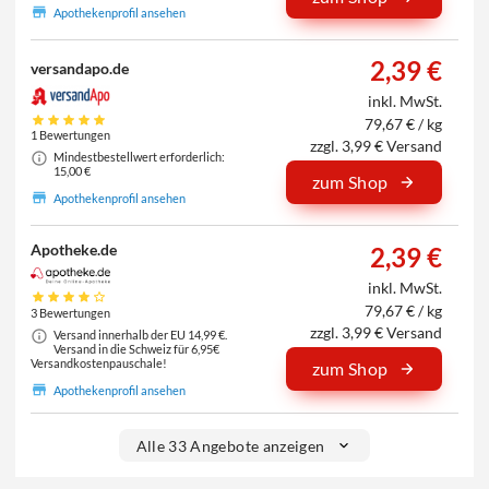
Apothekenprofil ansehen
2,39 €
versandapo.de
inkl. MwSt.
79,67 € / kg
1 Bewertungen
zzgl. 3,99 € Versand
Mindestbestellwert erforderlich:
15,00 €
zum Shop
Apothekenprofil ansehen
Apotheke.de
2,39 €
inkl. MwSt.
79,67 € / kg
3 Bewertungen
zzgl. 3,99 € Versand
Versand innerhalb der EU 14,99 €.
Versand in die Schweiz für 6,95€
Versandkostenpauschale!
zum Shop
Apothekenprofil ansehen
Alle 33 Angebote anzeigen