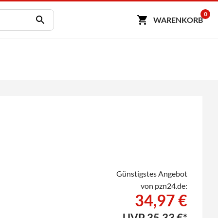
0
WARENKORB
Günstigstes Angebot
von pzn24.de:
34,97 €
UVP
35,33 €*