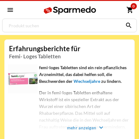
0
Erfahrungsberichte für
Femi- Loges Tabletten
femi-loges Tabletten sind ein rein pflanzliches
Arzneimittel, das dabei helfen soll, die
Beschwerden der
Wechseljahre
zu lindern.
Der in femi-loges Tabletten enthaltene
Wirkstoff ist ein spezieller Extrakt aus der
Wurzel einer sibirischen Art der
Rhabarberpflanze. Das Mittel soll auf
nachhaltig Weise die in den Wechseljahren der
Frau auftretenden Beschwerden vermindern.
mehr anzeigen
femi-loges Tabletten wirken gegen