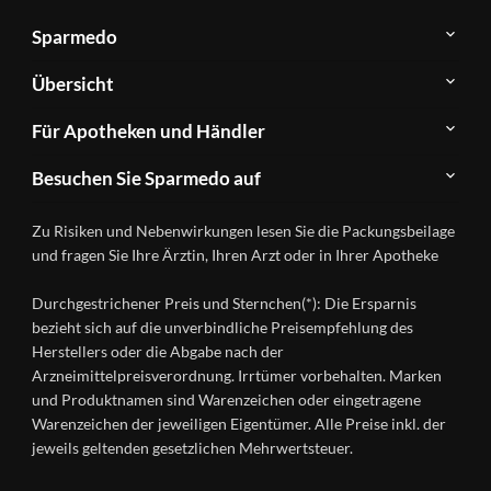
Sparmedo
Über
Übersicht
Sparmedo
Newsletter
Anwendungsgebiete
Für Apotheken und Händler
FAQ
Herstellerverzeichnis
Teilnahme
Kontakt
Produkte
Besuchen Sie Sparmedo auf
&
A-
Impressum
Registrierung
Z
Facebook
Datenschutz
Zu Risiken und Nebenwirkungen lesen Sie die Packungsbeilage
Händlerlogin
Ratgeber
Instagram
Nutzungsbedingungen
und fragen Sie Ihre Ärztin, Ihren Arzt oder in Ihrer Apotheke
Wirkstoffe
Presse
Versandapotheken
Durchgestrichener Preis und Sternchen(*): Die Ersparnis
Gesundheitsmagazin
bezieht sich auf die unverbindliche Preisempfehlung des
Herstellers oder die Abgabe nach der
Arzneimittelpreisverordnung. Irrtümer vorbehalten. Marken
und Produktnamen sind Warenzeichen oder eingetragene
Warenzeichen der jeweiligen Eigentümer. Alle Preise inkl. der
jeweils geltenden gesetzlichen Mehrwertsteuer.