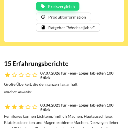
Schweißausbrüche und unangenehme
Preisvergleich
Hitzewallungen, Ängstlichkeit und depressive
Produktinformation
Verstimmungen sowie Störungen des Schlafes.
Ratgeber "Wechseljahre"
Nebenwirkungen wie eine Erhöhung des
Gewichtes, Zwischenblutungen oder starke
Spannungsgefühle sollen nicht auftreten. Die
femi-loges Tabletten sind magensaftresistent.
15 Erfahrungsberichte
07.07.2026 für Femi- Loges Tabletten 100
Stück
Große Übelkeit, die den ganzen Tag anhält
von einem Anwender
03.04.2023 für Femi- Loges Tabletten 100
Stück
Femiloges können Lichtempfindlich Machen, Hautausschläge,
Blutdruck senken und Magenprobleme Machen. Deswegen lieber