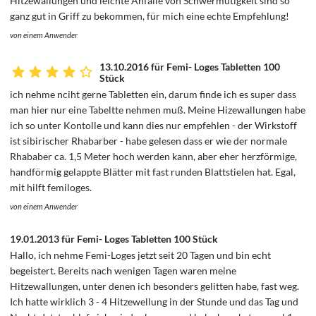
Hitzewallungen und leichte Anfälle von Schwermütigkeit sind so
ganz gut in Griff zu bekommen, für mich eine echte Empfehlung!
von einem Anwender
13.10.2016 für Femi- Loges Tabletten 100
Stück
ich nehme nciht gerne Tabletten ein, darum finde ich es super dass
man hier nur eine Tabeltte nehmen muß. Meine Hizewallungen habe
ich so unter Kontolle und kann dies nur empfehlen - der Wirkstoff
ist sibirischer Rhabarber - habe gelesen dass er wie der normale
Rhababer ca. 1,5 Meter hoch werden kann, aber eher herzförmige,
handförmig gelappte Blätter mit fast runden Blattstielen hat. Egal,
mit hilft femiloges.
von einem Anwender
19.01.2013 für Femi- Loges Tabletten 100 Stück
Hallo, ich nehme Femi-Loges jetzt seit 20 Tagen und bin echt
begeistert. Bereits nach wenigen Tagen waren meine
Hitzewallungen, unter denen ich besonders gelitten habe, fast weg.
Ich hatte wirklich 3 - 4 Hitzewellung in der Stunde und das Tag und