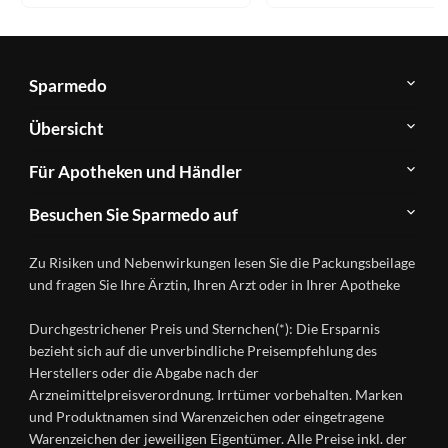
Sparmedo
Über
Übersicht
Sparmedo
Newsletter
Anwendungsgebiete
Für Apotheken und Händler
FAQ
Herstellerverzeichnis
Teilnahme
Kontakt
Produkte
Besuchen Sie Sparmedo auf
&
A-
Impressum
Registrierung
Z
Facebook
Datenschutz
Zu Risiken und Nebenwirkungen lesen Sie die Packungsbeilage
Händlerlogin
Ratgeber
Instagram
Nutzungsbedingungen
und fragen Sie Ihre Ärztin, Ihren Arzt oder in Ihrer Apotheke
Wirkstoffe
Presse
Versandapotheken
Durchgestrichener Preis und Sternchen(*): Die Ersparnis
Gesundheitsmagazin
bezieht sich auf die unverbindliche Preisempfehlung des
Herstellers oder die Abgabe nach der
Arzneimittelpreisverordnung. Irrtümer vorbehalten. Marken
und Produktnamen sind Warenzeichen oder eingetragene
Warenzeichen der jeweiligen Eigentümer. Alle Preise inkl. der