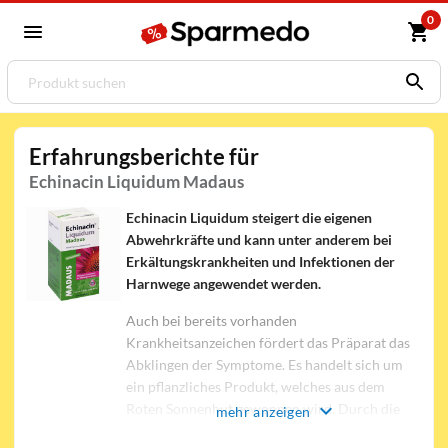
0
Erfahrungsberichte für
Echinacin Liquidum Madaus
Echinacin Liquidum steigert die eigenen
Abwehrkräfte und kann unter anderem bei
Erkältungskrankheiten und Infektionen der
Harnwege angewendet werden.
Auch bei bereits vorhanden
Krankheitsanzeichen fördert das Präparat das
Abklingen der Symptome. Es handelt sich um
ein pflanzliches Produkt, welches aus dem
Roten Sonnenhut gewonnen wird. Durch die
mehr anzeigen
Einnahme der Tropfen wird das Immunsystem