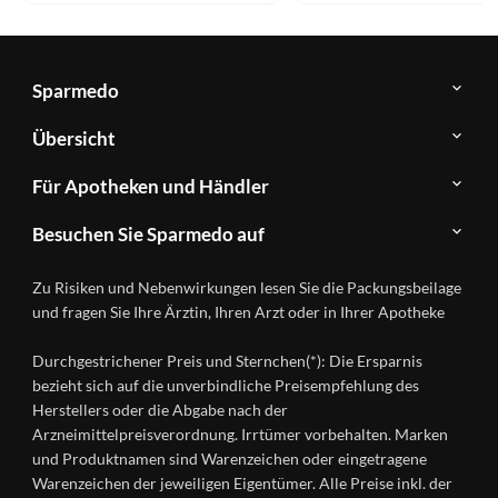
Sparmedo
Über
Übersicht
Sparmedo
Newsletter
Anwendungsgebiete
Für Apotheken und Händler
FAQ
Herstellerverzeichnis
Teilnahme
Kontakt
Produkte
Besuchen Sie Sparmedo auf
&
A-
Impressum
Registrierung
Z
Facebook
Datenschutz
Zu Risiken und Nebenwirkungen lesen Sie die Packungsbeilage
Händlerlogin
Ratgeber
Instagram
Nutzungsbedingungen
und fragen Sie Ihre Ärztin, Ihren Arzt oder in Ihrer Apotheke
Wirkstoffe
Presse
Versandapotheken
Durchgestrichener Preis und Sternchen(*): Die Ersparnis
Gesundheitsmagazin
bezieht sich auf die unverbindliche Preisempfehlung des
Herstellers oder die Abgabe nach der
Arzneimittelpreisverordnung. Irrtümer vorbehalten. Marken
und Produktnamen sind Warenzeichen oder eingetragene
Warenzeichen der jeweiligen Eigentümer. Alle Preise inkl. der