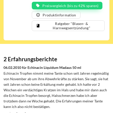
gestärkt.
Preisvergleich (bis zu 42% sparen)
Echinacin Liquidum sollte in der
Produktinformation
Schwangerschaft und Stillzeit nur nach
Rücksprache mit einem Arzt angewendet
Ratgeber "Blasen- &
werden. Für Patienten mit schweren
Harnwegsentzündung"
Erkrankungen wie Leukämie oder einer
Autoimmunerkrankung ist das Medikament
nicht geeignet. Die Einnahme über einen
Zeitraum von mehr als acht Wochen wird nicht
empfohlen. Echinacin enthält Alkohol.
2 Erfahrungsberichte
06.02.2010 für Echinacin Liquidum Madaus 50 ml
Echinacin Tropfen nimmt meine Tante schon seit Jahren regelmäßig
von November ab um ihre Abwehrkräfte zu stärken. Sie sagt, sie hat
seit Jahren schon keine Erkältung mehr gehabt. Ich hatte vor 2
Wochen ein verdächtiges Kratzen im Hals und habe mir dann auch
die Echinacin Tropfen besorgt, Halsschmerzen habe ich aber
trotzdem dann ne Woche gehabt. Die Erfahrungen meiner Tante
kann ich also nicht bestätigen.