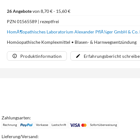
26 Angebote
von 8,70 € - 15,60 €
PZN 01565589 | rezeptfrei
HomÃ¶opathisches Laboratorium Alexander PflÃ¼ger GmbH & Co.
Homöopathische Komplexmittel • Blasen- & Harnwegsentzündung
Produktinformation
Erfahrungsbericht schreib
Zahlungsarten:
Rechnung
Vorkasse
Lastschrift
Sofortüberweisung
Lieferung/Versand: