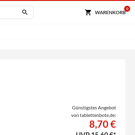
0
WARENKORB
Günstigstes Angebot
von tablettenbote.de:
8,70 €
UVP
15,60 €*