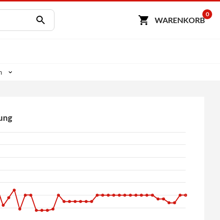
0
WARENKORB
h
ung