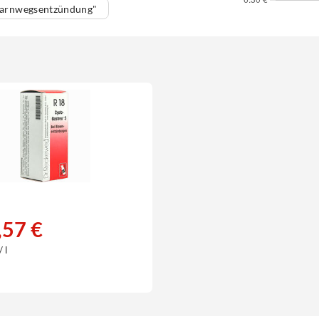
Harnwegsentzündung"
,57 €
 l
€