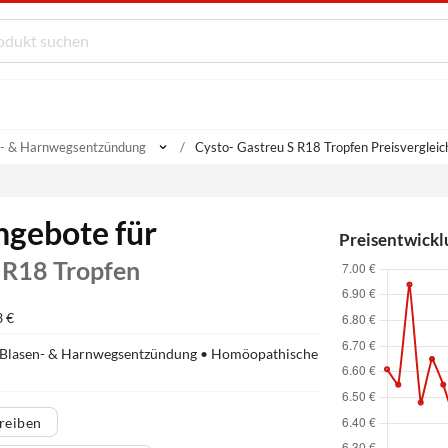
n- & Harnwegsentzündung
Cysto- Gastreu S R18 Tropfen Preisvergleic
ngebote für
Preisentwickl
 R18 Tropfen
3 €
Blasen- & Harnwegsentzündung • Homöopathische
reiben