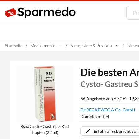
Startseite
Medikamente
Niere, Blase & Prostata
Blase
Die besten A
Cysto- Gastreu S
56 Angebote
von 6,50 € - 19,3
Dr.RECKEWEG & Co. GmbH
Komplexmittel
Bsp.: Cysto- Gastreu S R18
Erfahrungsbericht sch
Tropfen (22 ml)